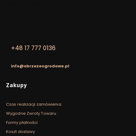
mgazyn w 24 godziny!
ING Pa
Kontakt
Obrzeża Ogrodowe
+48 17 777 0136
pon. - pt. 7:00 - 16:00 sob. 8:00-13:00
info@obrzezeogrodowe.pl
Linki w stopce
Zakupy
Czas realizacji zamówienia
Wygodne Zwroty Towaru
Formy płatności
Koszt dostawy