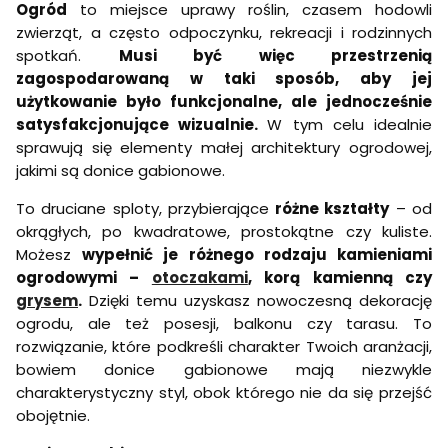
Ogród
to miejsce uprawy roślin, czasem hodowli
zwierząt, a często odpoczynku, rekreacji i rodzinnych
spotkań.
Musi być więc przestrzenią
zagospodarowaną w taki sposób, aby jej
użytkowanie było funkcjonalne, ale jednocześnie
satysfakcjonujące wizualnie.
W tym celu idealnie
sprawują się elementy małej architektury ogrodowej,
jakimi są donice gabionowe.
To druciane sploty, przybierające
różne kształty
– od
okrągłych, po kwadratowe, prostokątne czy kuliste.
Możesz
wypełnić je różnego rodzaju kamieniami
ogrodowymi –
otoczakami
, korą kamienną czy
grysem
.
Dzięki temu uzyskasz nowoczesną dekorację
ogrodu, ale też posesji, balkonu czy tarasu. To
rozwiązanie, które podkreśli charakter Twoich aranżacji,
bowiem donice gabionowe mają niezwykle
charakterystyczny styl, obok którego nie da się przejść
obojętnie.