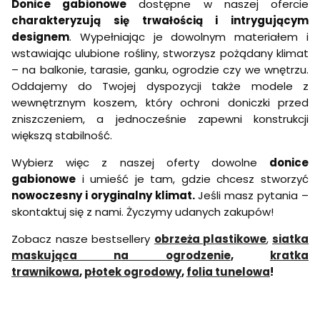
Donice gabionowe
dostępne w naszej ofercie
charakteryzują się trwałością i intrygującym
designem
. Wypełniając je dowolnym materiałem i
wstawiając ulubione rośliny, stworzysz pożądany klimat
– na balkonie, tarasie, ganku, ogrodzie czy we wnętrzu.
Oddajemy do Twojej dyspozycji także modele z
wewnętrznym koszem, który ochroni doniczki przed
zniszczeniem, a jednocześnie zapewni konstrukcji
większą stabilność.
Wybierz więc z naszej oferty dowolne
donice
gabionowe
i umieść je tam, gdzie chcesz stworzyć
nowoczesny i oryginalny klimat.
Jeśli masz pytania –
skontaktuj się z nami. Życzymy udanych zakupów!
Zobacz nasze bestsellery
obrzeża plastikowe
,
siatka
maskująca na ogrodzenie
,
kratka
trawnikowa
,
płotek ogrodowy
,
folia tunelowa
!