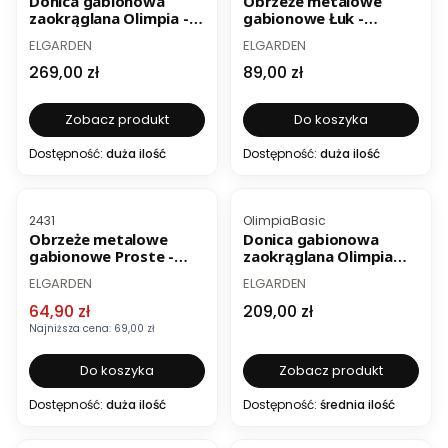
Donica gabionowa
Obrzeże metalowe
zaokrąglana Olimpia -
gabionowe Łuk -
średnica 49 i 60 cm -
długość 75cm - kolor
PRODUCENT
PRODUCENT
ELGARDEN
ELGARDEN
kolor srebrny
ocynk
Cena
Cena
269,00 zł
89,00 zł
Zobacz produkt
Do koszyka
Dostępność:
duża ilość
Dostępność:
duża ilość
OKAZJA
BESTSELLER
BESTSELLER
Kod produktu
Kod produktu
2431
OlimpiaBasic
Obrzeże metalowe
Donica gabionowa
gabionowe Proste -
zaokrąglana Olimpia
długość 51 cm - kolor
Basic - średnica 49 i 60
PRODUCENT
PRODUCENT
ELGARDEN
ELGARDEN
ocynk
cm - kolor srebrny
Cena promocyjna
Cena
64,90 zł
209,00 zł
Najniższa cena:
69,00 zł
Do koszyka
Zobacz produkt
Dostępność:
duża ilość
Dostępność:
średnia ilość