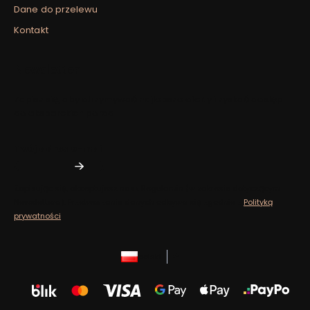
Dane do przelewu
Kontakt
Newsletter
Zapisz się, aby otrzymywać najlepsze oferty i zyskać dostęp
do eksperckich porad.
Twój adres e-mail
Zapisując się, akceptujesz nasz ​​Regulamin​​​​ (w zakresie dotyczącym
Newslettera). Przetwarzanie danych odbywa się zgodnie z ​​
Polityką
prywatności
.
polski
zł