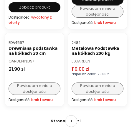
Zobacz produkt
Powiadom mnie o
dostępności
Dostępność:
wycofany z
oferty
Dostępność:
brak towaru
OKAZJA
Kod produktu
Kod produktu
EDA4557
2482
Drewniana podstawka
Metalowa Podstawka
na kółkach 30 cm
na kółkach 200 kg
PRODUCENT
PRODUCENT
GARDENPLUS+
ELGARDEN
Cena
Cena promocyjna
21,90 zł
119,00 zł
Najniższa cena:
129,00 zł
Powiadom mnie o
Powiadom mnie o
dostępności
dostępności
Dostępność:
brak towaru
Dostępność:
brak towaru
z 1
Strona