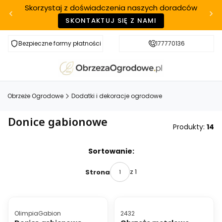
Skorzystaj z doświadczenia naszych doradców
SKONTAKTUJ SIĘ Z NAMI
Bezpieczne formy płatności
Szybka realizacja
177770136
Obrzeże Ogrodowe
Dodatki i dekoracje ogrodowe
Donice gabionowe
Produkty:
14
Lista produktów
Sortowanie:
z 1
Strona
Kod produktu
Kod produktu
OlimpiaGabion
2432