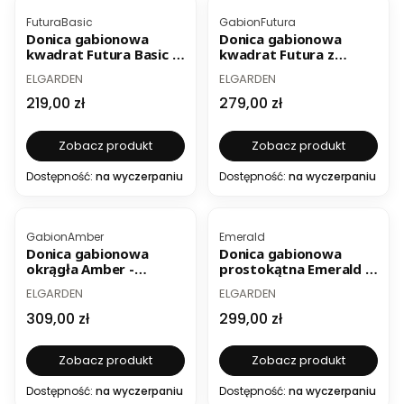
Kod produktu
Kod produktu
FuturaBasic
GabionFutura
Donica gabionowa
Donica gabionowa
kwadrat Futura Basic -
kwadrat Futura z
długość 39 i 48 cm -
podwójnym wkładem -
PRODUCENT
PRODUCENT
ELGARDEN
ELGARDEN
kolor srebrny
długość 39 i 48 cm
Cena
Cena
219,00 zł
279,00 zł
Zobacz produkt
Zobacz produkt
Dostępność:
na wyczerpaniu
Dostępność:
na wyczerpaniu
Kod produktu
Kod produktu
GabionAmber
Emerald
Donica gabionowa
Donica gabionowa
okrągła Amber -
prostokątna Emerald -
średnica 39 i 49 cm -
długość 72 i 98 cm -
PRODUCENT
PRODUCENT
ELGARDEN
ELGARDEN
kolor srebrny
kolor ocynk ogniowy
Cena
Cena
309,00 zł
299,00 zł
Zobacz produkt
Zobacz produkt
Dostępność:
na wyczerpaniu
Dostępność:
na wyczerpaniu