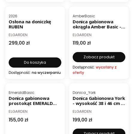
Kod produktu
Kod produktu
2326
AmberBasic
Osłona na doniczkę
Donica gabionowa
RUBIN
okrągła Amber Basic -
średnica 39 i 49 cm -
PRODUCENT
PRODUCENT
ELGARDEN
ELGARDEN
kolor srebrny
Cena
Cena
299,00 zł
119,00 zł
Zobacz produkt
Do koszyka
Dostępność:
wycofany z
Dostępność:
na wyczerpaniu
oferty
Kod produktu
Kod produktu
EmeraldBasic
Donica_York
Donica gabionowa
Donica Gabionowa York
prostokąt EMERALD
- wysokość 38 i 46 cm -
Basic - długość 72 i 98
kolor srebrny - ocynk
PRODUCENT
PRODUCENT
ELGARDEN
ELGARDEN
cm - kolor srebrny
ogniowy
Cena
Cena
155,00 zł
199,00 zł
Zobacz produkt