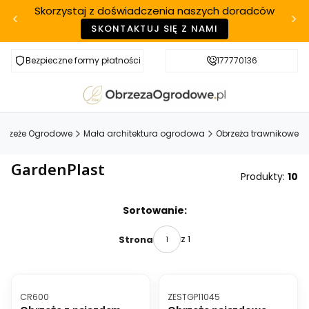
Skorzystaj z doświadczenia naszych doradców
SKONTAKTUJ SIĘ Z NAMI
Bezpieczne formy płatności
Szybka realizacja
177770136
brzeże Ogrodowe
Mała architektura ogrodowa
Obrzeża trawnikowe
GardenPlast
Produkty:
10
Lista produktów
Sortowanie:
z 1
Strona
BESTSELLER
BESTSELLER
Kod produktu
Kod produktu
CR600
ZESTGP11045