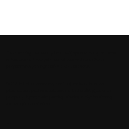
ObrzezaOgrodowe.pl
to Twój sprawdzony partner
w tworzeniu trwałych i estetycznych aranżacji
przydomowych ogrodów oraz tarasów.
Od 15 lat dostarczamy profesjonalne obrzeża
plastikowe, profile stalowe, maty ściółkujące oraz
podpory, łącząc ekspercką wiedzę z błyskawiczną
realizacją zamówień.