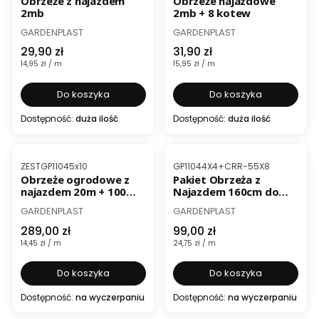
Obrzeże z najazdem
Obrzeże najazdowe
2mb
2mb + 8 kotew
PRODUCENT
PRODUCENT
GARDENPLAST
GARDENPLAST
Cena
Cena
29,90 zł
31,90 zł
Cena jednostkowa
Cena jednostkowa
14,95 zł / m
15,95 zł / m
Do koszyka
Do koszyka
Dostępność:
duża ilość
Dostępność:
duża ilość
BESTSELLER
Kod produktu
Kod produktu
ZESTGP11045x10
GP11044X4+CRR-55X8
Obrzeże ogrodowe z
Pakiet Obrzeża z
najazdem 20m + 100
Najazdem 160cm do
kołków
wykonania kwadratu
PRODUCENT
PRODUCENT
GARDENPLAST
GARDENPLAST
Cena
Cena
289,00 zł
99,00 zł
Cena jednostkowa
Cena jednostkowa
14,45 zł / m
24,75 zł / m
Do koszyka
Do koszyka
Dostępność:
na wyczerpaniu
Dostępność:
na wyczerpaniu