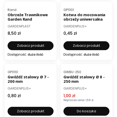
BESTSELLER
Kod produktu
Kod produktu
Rand
GP11101
Obrzeże Trawnikowe
Kotwa do mocowania
Garden Rand
obrzeży uniwersalna
PRODUCENT
PRODUCENT
GARDENPLAST
GARDENPLUS+
Cena
Cena
8,50 zł
0,45 zł
Zobacz produkt
Zobacz produkt
Dostępność:
duża ilość
Dostępność:
duża ilość
BESTSELLER
OKAZJA
BESTSELLER
Kod produktu
Kod produktu
GP11110
GWBU-250
Gwóźdź stalowy Ø 7 -
Gwóźdź stalowy Ø 8 -
200 mm
250 mm
PRODUCENT
PRODUCENT
GARDENPLUS+
GARDENPLUS+
Cena
Cena promocyjna
0,80 zł
1,00 zł
Najniższa cena:
1,59 zł
Zobacz produkt
Do koszyka