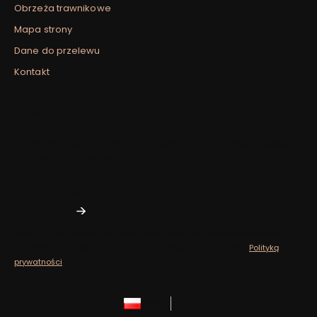
Obrzeża trawnikowe
Mapa strony
Dane do przelewu
Kontakt
Newsletter
Zapisz się, aby otrzymywać najlepsze oferty i zyskać dostęp
do eksperckich porad.
Twój adres e-mail
Zapisując się, akceptujesz nasz ​​Regulamin​​​​ (w zakresie dotyczącym
Newslettera). Przetwarzanie danych odbywa się zgodnie z ​​
Polityką
prywatności
.
polski
zł