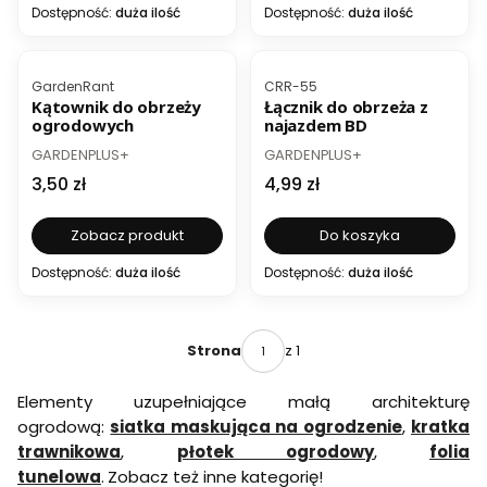
Dostępność:
duża ilość
Dostępność:
duża ilość
BESTSELLER
BESTSELLER
Kod produktu
Kod produktu
GardenRant
CRR-55
Kątownik do obrzeży
Łącznik do obrzeża z
ogrodowych
najazdem BD
PRODUCENT
PRODUCENT
GARDENPLUS+
GARDENPLUS+
Cena
Cena
3,50 zł
4,99 zł
Zobacz produkt
Do koszyka
Dostępność:
duża ilość
Dostępność:
duża ilość
z 1
Strona
Elementy uzupełniające małą architekturę
ogrodową:
siatka maskująca na ogrodzenie
,
kratka
trawnikowa
,
płotek ogrodowy
,
folia
tunelowa
.
Zobacz też inne kategorię!