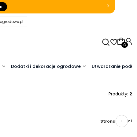
MI
eogrodowe.pl
Produkty
Dodatki i dekoracje ogrodowe
Utwardzanie podło
Produkty:
2
z 1
Strona