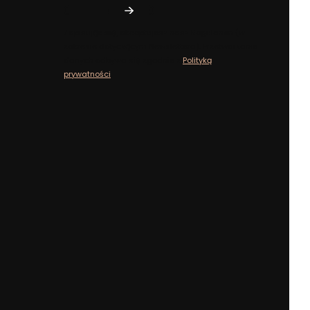
Zapisując się, akceptujesz nasz ​​Regulamin​​​​ (w
zakresie dotyczącym Newslettera). Przetwarzanie
danych odbywa się zgodnie z ​​
Polityką
prywatności
.