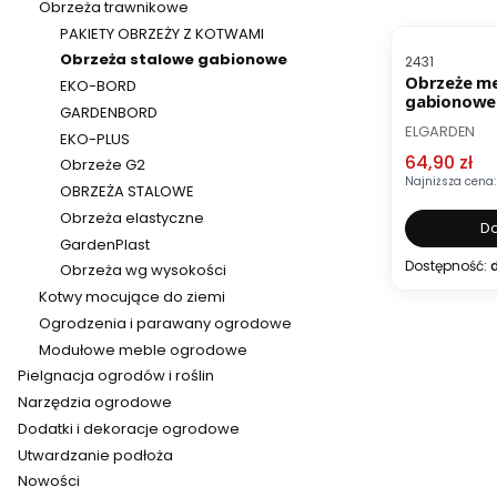
Obrzeża trawnikowe
OKAZJA
PAKIETY OBRZEŻY Z KOTWAMI
Kod produktu
Obrzeża stalowe gabionowe
2431
Obrzeże m
EKO-BORD
gabionowe 
GARDENBORD
51 cm - kol
PRODUCENT
ELGARDEN
EKO-PLUS
Cena pro
64,90 zł
Obrzeże G2
Najniższa cena:
OBRZEŻA STALOWE
Obrzeża elastyczne
Do
GardenPlast
Dostępność:
d
Obrzeża wg wysokości
Kotwy mocujące do ziemi
Ogrodzenia i parawany ogrodowe
Modułowe meble ogrodowe
Pielgnacja ogrodów i roślin
Narzędzia ogrodowe
Dodatki i dekoracje ogrodowe
Utwardzanie podłoża
Nowości