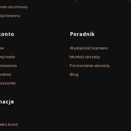
enie od umowy
cja towaru
konto
Poradnik
ie
Wydajność kamieni
ij hasło
Montaż obrzeży
mówienia
Porównanie obrzeży
walnia
Blog
ia konta
macje
 eko bord