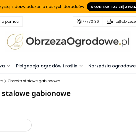
zystaj z doświadczenia naszych doradców
SKONTAKTUJ SIĘ Z NA
zna pomoc
177770136
info@obrzez
wa
Pielgnacja ogrodów i roślin
Narzędzia ogrodowe
we
Obrzeża stalowe gabionowe
 stalowe gabionowe
oduktów