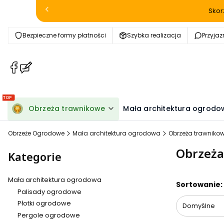
Skor
Bezpieczne formy płatności
Szybka realizacja
Przyja
(Otwiera
(Otwiera
się
się
w
w
nowej
nowej
Obrzeża trawnikowe
Mała architektura ogrodo
karcie)
karcie)
Obrzeże Ogrodowe
Mała architektura ogrodowa
Obrzeża trawniko
Obrzeża
Kategorie
Mała architektura ogrodowa
Lista pr
Sortowanie:
Palisady ogrodowe
Płotki ogrodowe
Domyślne
Pergole ogrodowe