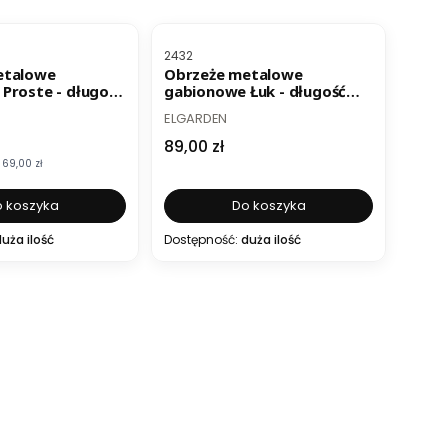
BESTSELLER
Kod produktu
2432
etalowe
Obrzeże metalowe
Proste - długość
gabionowe Łuk - długość
or ocynk
75cm - kolor ocynk
PRODUCENT
ELGARDEN
mocyjna
Cena
89,00 zł
69,00 zł
 koszyka
Do koszyka
uża ilość
Dostępność:
duża ilość