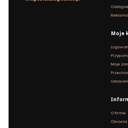
Odstąpi
Reklama
Moje 
Logowan
Przypomn
Moje za
Przecho
Ustawien
Infor
O firmie
Obrzeża