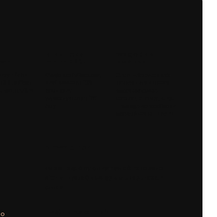
BEZPIECZNE
WYGODNY
AWY
PŁATNOŚCI
KONTAKT
my z firm:
Dzięki certyfikatowi,
Sam zdecyduj jak
 DHL, InPost,
szyfrowaniu SSL
chcesz się z nami
czka, RABEN
oraz przy
skontaktować:
wykorzystaniu ING
telefon, e-mail, czat
Pay
- wszędzie spotkasz
konsultanta - nie AI.
Newsletter
Zapisz się, aby otrzymywać najlepsze
oferty i zyskać dostęp do eksperckich
porad.
Twój adres e-mail
go