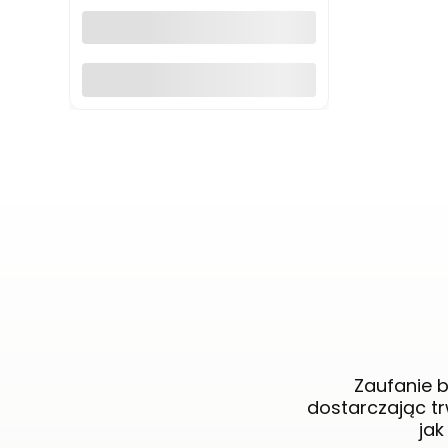
GARDENBORD PRO GP11050
Do koszyka
Zaufanie b
dostarczając tr
jak