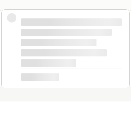
 kupiłam podpory po raz pierwszy (długość 150 cm) i b
tkowo do podpór można podwiązać lub podpiąć pędy. W 