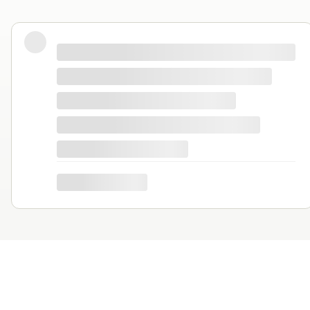
Podzielam pozytywne opinie. W ubiegłym roku
koktajlowych oraz pomidorów karłowych. Doda
podpory.
Bożenna