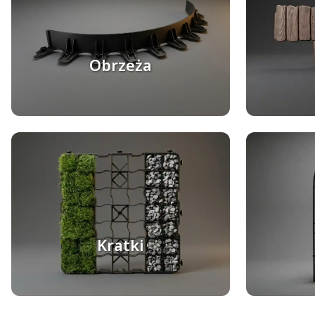
Obrzeża
Kratki