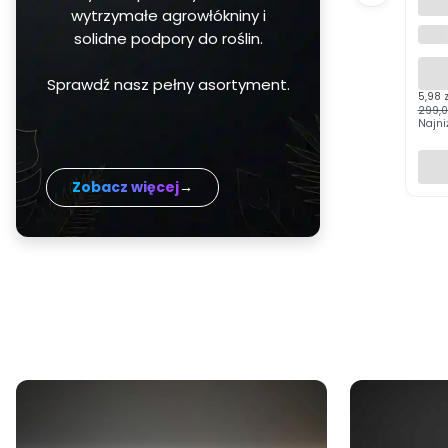
50m
wytrzymałe agrowłókniny i
Kot
GAR
solidne podpory do roślin.
Sprawdź nasz pełny asortyment.
Cena 
5,98 
299,0
Najni
Zobacz więcej
→