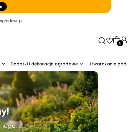
MI
eogrodowe.pl
Produkty
Dodatki i dekoracje ogrodowe
Utwardzanie podło
ny!
lnego.