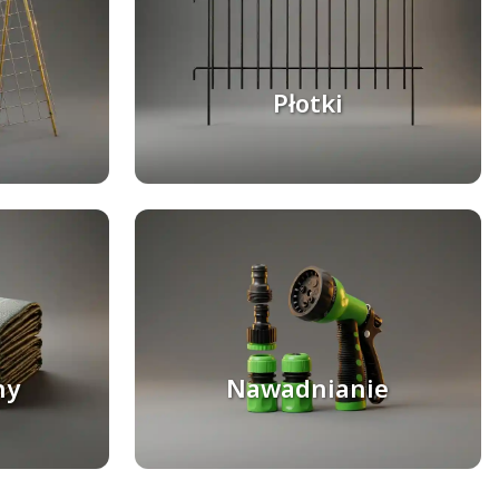
Płotki
ny
Nawadnianie