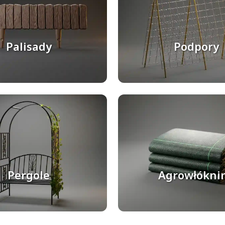
Palisady
Podpory
Pergole
Agrowłókni