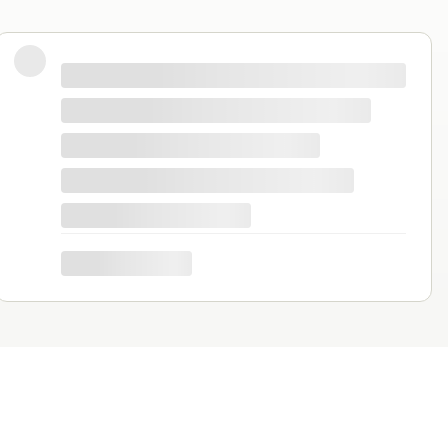
yłam bardzo zadowolona- stosowałam do pomidorów
tym roku planuję kupić i wykorzystać wyższe
Sprawdź produkt