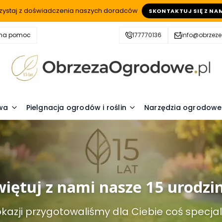
zystaj z doświadczenia naszych doradców
SKONTAKTUJ SIĘ Z NA
zna pomoc
177770136
info@obrzez
wa
Pielgnacja ogrodów i roślin
Narzędzia ogrodowe
iętuj z nami nasze 15 urodzi
 okazji przygotowaliśmy dla Ciebie coś specja