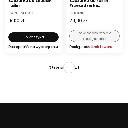
Sadzarka do cebulek
Sadzarka do roślin -
roślin
Przesadzarka
ogrodowa 108 cm
PRODUCENT
PRODUCENT
GARDENPLUS+
CHOMIK
Cena
Cena
15,00 zł
79,00 zł
Powiadom mnie o
Do koszyka
dostępności
Dostępność:
na wyczerpaniu
Dostępność:
brak towaru
z 1
Strona
ObrzezaOgrodowe.pl
to Twój sprawdzony partner
w tworzeniu trwałych i estetycznych aranżacji