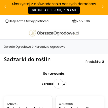
Skorzystaj z doświadczenia naszych doradców
SKONTAKTUJ SIĘ Z NAMI
Bezpieczne formy płatności
Szybka realizacja
177770136
Obrzeże Ogrodowe
Narzędzia ogrodowe
Sadzarki do roślin
Produkty:
2
Lista produktów
Sortowanie:
z 1
Strona
BESTSELLER
Kod produktu
Kod produktu
LAR1259
WAN6650