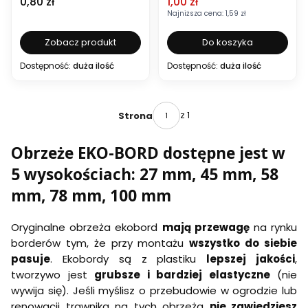
Cena
Cena promocyjna
0,80 zł
1,00 zł
Najniższa cena:
1,59 zł
Zobacz produkt
Do koszyka
Dostępność:
duża ilość
Dostępność:
duża ilość
z 1
Strona
Obrzeże EKO-BORD dostępne jest w
5 wysokościach: 27 mm, 45 mm, 58
mm, 78 mm, 100 mm
Oryginalne obrzeża ekobord
mają przewagę
na rynku
borderów tym, że przy montażu
wszystko do siebie
pasuje
. Ekobordy są z plastiku
lepszej jakości
,
tworzywo jest
grubsze i bardziej elastyczne
(nie
wywija się). Jeśli myślisz o przebudowie w ogrodzie lub
renowacji trawnika na tych obrzeża
nie zawiedziesz