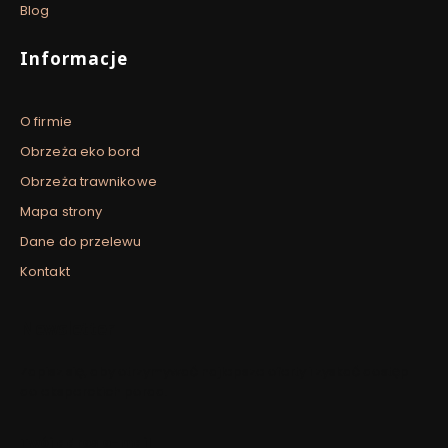
Blog
Informacje
O firmie
Obrzeża eko bord
Obrzeża trawnikowe
Mapa strony
Dane do przelewu
Kontakt
Newsletter
Zapisz się, aby otrzymywać najlepsze oferty i zyskać dostęp
do eksperckich porad.
Twój adres e-mail