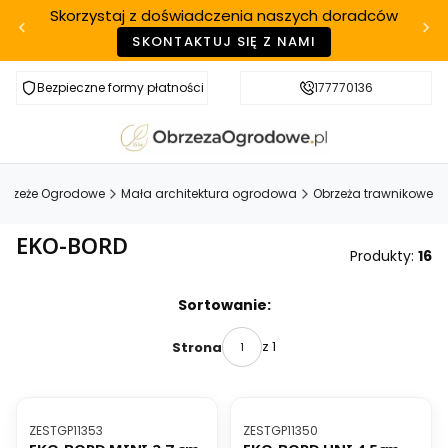
Skorzystaj z doświadczenia naszych doradców
SKONTAKTUJ SIĘ Z NAMI
Bezpieczne formy płatności
Szybka realizacja
177770136
brzeże Ogrodowe
Mała architektura ogrodowa
Obrzeża trawnikowe
EKO-BORD
Produkty:
16
Lista produktów
Sortowanie:
z 1
Strona
BESTSELLER
Kod produktu
Kod produktu
ZESTGP11353
ZESTGP11350