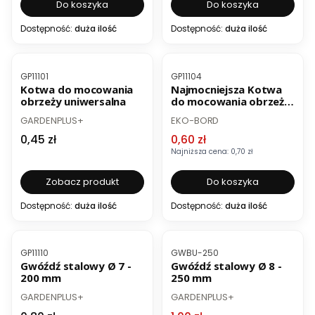
Do koszyka
Do koszyka
Dostępność:
duża ilość
Dostępność:
duża ilość
BESTSELLER
OKAZJA
BESTSELLER
Kod produktu
Kod produktu
GP11101
GP11104
Kotwa do mocowania
Najmocniejsza Kotwa
obrzeży uniwersalna
do mocowania obrzeży
Eko-Bord
PRODUCENT
PRODUCENT
GARDENPLUS+
EKO-BORD
Cena
Cena promocyjna
0,45 zł
0,60 zł
Najniższa cena:
0,70 zł
Zobacz produkt
Do koszyka
Dostępność:
duża ilość
Dostępność:
duża ilość
BESTSELLER
OKAZJA
BESTSELLER
Kod produktu
Kod produktu
GP11110
GWBU-250
Gwóźdź stalowy Ø 7 -
Gwóźdź stalowy Ø 8 -
200 mm
250 mm
PRODUCENT
PRODUCENT
GARDENPLUS+
GARDENPLUS+