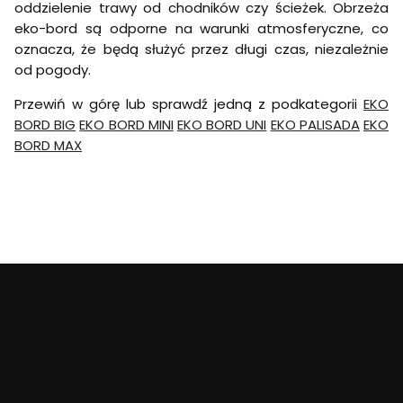
oddzielenie trawy od chodników czy ścieżek. Obrzeża
eko-bord są odporne na warunki atmosferyczne, co
oznacza, że będą służyć przez długi czas, niezależnie
od pogody.
Przewiń w górę lub sprawdź jedną z podkategorii
EKO
BORD BIG
EKO BORD MINI
EKO BORD UNI
EKO PALISADA
EKO
BORD MAX
ObrzezaOgrodowe.pl
to Twój sprawdzony partner
w tworzeniu trwałych i estetycznych aranżacji
przydomowych ogrodów oraz tarasów.