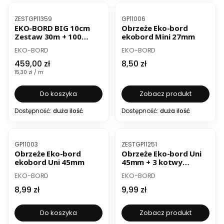
BESTSELLER
BESTSELLER
Kod produktu
Kod produktu
ZESTGP11359
GP11006
EKO-BORD BIG 10cm
Obrzeże Eko-bord
Zestaw 30m + 100
ekobord Mini 27mm
kotew
PRODUCENT
PRODUCENT
EKO-BORD
EKO-BORD
Cena
Cena
459,00 zł
8,50 zł
Cena jednostkowa
15,30 zł / m
Do koszyka
Zobacz produkt
Dostępność:
duża ilość
Dostępność:
duża ilość
BESTSELLER
BESTSELLER
Kod produktu
Kod produktu
GP11003
ZESTGP11251
Obrzeże Eko-bord
Obrzeże Eko-bord Uni
ekobord Uni 45mm
45mm + 3 kotwy
mocujące
PRODUCENT
PRODUCENT
EKO-BORD
EKO-BORD
Cena
Cena
8,99 zł
9,99 zł
Do koszyka
Zobacz produkt