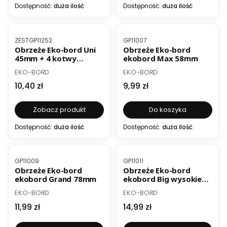
Dostępność:
duża ilość
Dostępność:
duża ilość
BESTSELLER
BESTSELLER
Kod produktu
Kod produktu
ZESTGP11252
GP11007
Obrzeże Eko-bord Uni
Obrzeże Eko-bord
45mm + 4 kotwy
ekobord Max 58mm
mocujące
PRODUCENT
PRODUCENT
EKO-BORD
EKO-BORD
Cena
Cena
10,40 zł
9,99 zł
Zobacz produkt
Do koszyka
Dostępność:
duża ilość
Dostępność:
duża ilość
BESTSELLER
BESTSELLER
Kod produktu
Kod produktu
GP11009
GP11011
Obrzeże Eko-bord
Obrzeże Eko-bord
ekobord Grand 78mm
ekobord Big wysokie
100mm
PRODUCENT
PRODUCENT
EKO-BORD
EKO-BORD
Cena
Cena
11,99 zł
14,99 zł