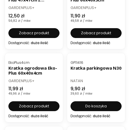
możliwością kotwienia
PRODUCENT
PRODUCENT
GARDENPLUS+
GARDENPLUS+
Cena
Cena
12,50 zł
11,90 zł
Cena jednostkowa
Cena jednostkowa
56,82 zł / mkw
49,58 zł / mkw
Zobacz produkt
Zobacz produkt
Dostępność:
duża ilość
Dostępność:
duża ilość
BESTSELLER
Kod produktu
Kod produktu
EkoPlus4cm
GP11416
Kratka ogrodowa Eko-
Kratka parkingowa N30
Plus 60x40x4cm
PRODUCENT
PRODUCENT
GARDENPLUS+
NATAN
Cena
Cena
11,99 zł
9,90 zł
Cena jednostkowa
Cena jednostkowa
49,96 zł / mkw
39,60 zł / mkw
Zobacz produkt
Do koszyka
Dostępność:
duża ilość
Dostępność:
duża ilość