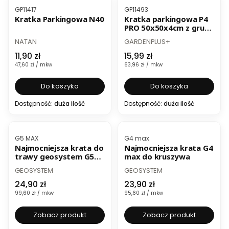
Kod produktu
Kod produktu
GP11417
GP11493
Kratka Parkingowa N40
Kratka parkingowa P4
PRO 50x50x4cm z grubą
ścianką
PRODUCENT
PRODUCENT
NATAN
GARDENPLUS+
Cena
Cena
11,90 zł
15,99 zł
Cena jednostkowa
Cena jednostkowa
47,60 zł / mkw
63,96 zł / mkw
Do koszyka
Do koszyka
Dostępność:
duża ilość
Dostępność:
duża ilość
BESTSELLER
BESTSELLER
Kod produktu
Kod produktu
G5 MAX
G4 max
Najmocniejsza krata do
Najmocniejsza krata G4
trawy geosystem G5
max do kruszywa
max
PRODUCENT
PRODUCENT
GEOSYSTEM
GEOSYSTEM
Cena
Cena
24,90 zł
23,90 zł
Cena jednostkowa
Cena jednostkowa
99,60 zł / mkw
95,60 zł / mkw
Zobacz produkt
Zobacz produkt