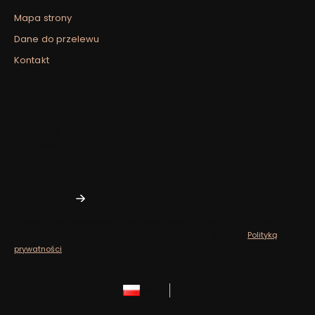
Mapa strony
Dane do przelewu
Kontakt
Newsletter
Zapisz się, aby otrzymywać najlepsze oferty i zyskać dostęp
do eksperckich porad.
Twój adres e-mail
Zapisując się, akceptujesz nasz ​​Regulamin​​​​ (w zakresie dotyczącym
Newslettera). Przetwarzanie danych odbywa się zgodnie z ​​
Polityką
prywatności
.
polski
zł