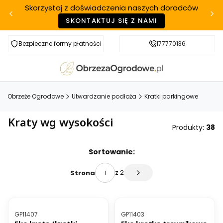
Skorzystaj z doświadczenia naszych doradców
SKONTAKTUJ SIĘ Z NAMI
Bezpieczne formy płatności
Szybka realizacja
177770136
Obrzeże Ogrodowe
Utwardzanie podłoża
Kratki parkingowe
Kraty wg wysokości
Produkty:
38
Lista produktów
Sortowanie:
z 2
Strona
Następne produkty
OKAZJA
BESTSELLER
Kod produktu
Kod produktu
GP11407
GP11403