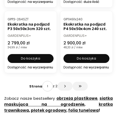
Dostępność:
na wyczerpaniu
Dostępność:
duża ilość
Kod produktu
Kod produktu
GPP3-264SZT
GP11491x240
Ekokratka na podjazd
Ekokratka na podjazd
P3 50x50x3cm 320 szt.
P4 50x50x4cm 240 szt.
PRODUCENT
PRODUCENT
GARDENPLUS+
GARDENPLUS+
Cena
Cena
2 799,00 zł
2 900,00 zł
Cena jednostkowa
Cena jednostkowa
34,99 zł / mkw
48,33 zł / mkw
Do koszyka
Do koszyka
Dostępność:
na wyczerpaniu
Dostępność:
na wyczerpaniu
z 2
Strona
Przejdź do ostatniej s
Zobacz nasze bestsellery
obrzeża plastikowe
,
siatka
maskująca na ogrodzenie
,
kratka
trawnikowa
,
płotek ogrodowy
,
folia tunelowa
!