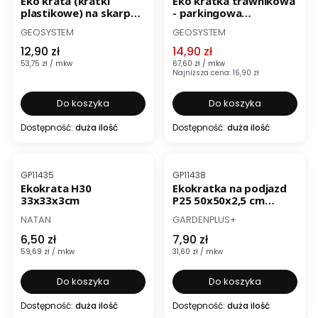
Eko krata (kratki
Eko kratka trawnikowa
plastikowe) na skarpy
- parkingowa
S60s
geosystem G4
PRODUCENT
PRODUCENT
GEOSYSTEM
GEOSYSTEM
oryginalna
Cena
Cena promocyjna
12,90 zł
14,90 zł
Cena jednostkowa
Cena jednostkowa
53,75 zł / mkw
67,60 zł / mkw
Najniższa cena:
16,90 zł
Do koszyka
Do koszyka
Dostępność:
duża ilość
Dostępność:
duża ilość
BESTSELLER
BESTSELLER
Kod produktu
Kod produktu
GP11435
GP11438
Ekokrata H30
Ekokratka na podjazd
33x33x3cm
P25 50x50x2,5 cm
czarna
PRODUCENT
PRODUCENT
NATAN
GARDENPLUS+
Cena
Cena
6,50 zł
7,90 zł
Cena jednostkowa
Cena jednostkowa
59,69 zł / mkw
31,60 zł / mkw
Do koszyka
Do koszyka
Dostępność:
duża ilość
Dostępność:
duża ilość