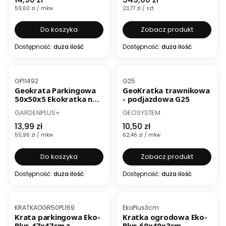
Cena jednostkowa
Cena jednostkowa
59,60 zł / mkw
23,77 zł / szt.
Do koszyka
Zobacz produkt
Dostępność:
duża ilość
Dostępność:
duża ilość
BESTSELLER
Kod produktu
Kod produktu
GP11492
G25
Geokrata Parkingowa
GeoKratka trawnikowa
50x50x5 Ekokratka na
- podjazdowa G25
Podjazd P5
PRODUCENT
PRODUCENT
GARDENPLUS+
GEOSYSTEM
Cena
Cena
13,99 zł
10,50 zł
Cena jednostkowa
Cena jednostkowa
55,96 zł / mkw
62,46 zł / mkw
Do koszyka
Zobacz produkt
Dostępność:
duża ilość
Dostępność:
duża ilość
BESTSELLER
BESTSELLER
Kod produktu
Kod produktu
KRATKAOGR50PL169
EkoPlus3cm
Krata parkingowa Eko-
Kratka ogrodowa Eko-
Plus 47x47cm z
Plus 60x40x3cm