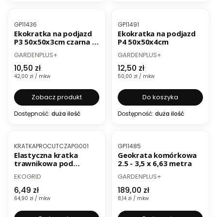
BESTSELLER
BESTSELLER
Kod produktu
Kod produktu
GP11436
GP11491
Ekokratka na podjazd
Ekokratka na podjazd
P3 50x50x3cm czarna i
P4 50x50x4cm
zielona
PRODUCENT
PRODUCENT
GARDENPLUS+
GARDENPLUS+
Cena
Cena
10,50 zł
12,50 zł
Cena jednostkowa
Cena jednostkowa
42,00 zł / mkw
50,00 zł / mkw
Zobacz produkt
Do koszyka
Dostępność:
duża ilość
Dostępność:
duża ilość
BESTSELLER
BESTSELLER
Kod produktu
Kod produktu
KRATKAPROCUTCZAPG001
GP11485
Elastyczna kratka
Geokrata komórkowa
trawnikowa pod
2.5 - 3,5 x 6,63 metra
robota koszącego
PRODUCENT
PRODUCENT
EKOGRID
GARDENPLUS+
50x20cm
Cena
Cena
6,49 zł
189,00 zł
Cena jednostkowa
Cena jednostkowa
64,90 zł / mkw
8,14 zł / mkw