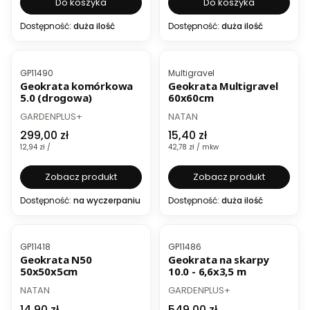
Do koszyka
Do koszyka
Dostępność:
duża ilość
Dostępność:
duża ilość
BESTSELLER
Kod produktu
Kod produktu
GP11490
Multigravel
Geokrata komórkowa
Geokrata Multigravel
5.0 (drogowa)
60x60cm
PRODUCENT
PRODUCENT
GARDENPLUS+
NATAN
Cena
Cena
299,00 zł
15,40 zł
Cena jednostkowa
Cena jednostkowa
12,94 zł /
42,78 zł / mkw
Zobacz produkt
Zobacz produkt
Dostępność:
na wyczerpaniu
Dostępność:
duża ilość
BESTSELLER
Kod produktu
Kod produktu
GP11418
GP11486
Geokrata N50
Geokrata na skarpy
50x50x5cm
10.0 - 6,6x3,5 m
PRODUCENT
PRODUCENT
NATAN
GARDENPLUS+
Cena
Cena
14,90 zł
549,00 zł