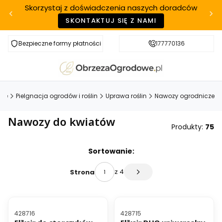
Skorzystaj z doświadczenia naszych doradców
SKONTAKTUJ SIĘ Z NAMI
Bezpieczne formy płatności
Szybka realizacja
177770136
owe
Pielgnacja ogrodów i roślin
Uprawa roślin
Nawozy ogrodnicze
Nawozy do kwiatów
Produkty:
75
Lista produktów
Sortowanie:
z 4
Strona
Następne produkty
BESTSELLER
Kod produktu
Kod produktu
428716
428715