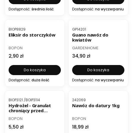
Dostępność:
średnia ilość
Dostępność:
na wyczerpaniu
Kod produktu
Kod produktu
BIOP8829
GP14201
Eliksir do storczyków
Guano nawóz do
kwiatów
PRODUCENT
PRODUCENT
BOPON
GARDENHOME
Cena
Cena
2,90 zł
34,90 zł
Do koszyka
Do koszyka
Dostępność:
duża ilość
Dostępność:
na wyczerpaniu
Kod produktu
Kod produktu
BIOP3121 /BOIP3114
242069
Hydrożel - Granulat
Nawóz do datury 1kg
chroniący przed
wysuszeniem rośliny
PRODUCENT
PRODUCENT
BOPON
BOPON
Cena
Cena
5,50 zł
18,99 zł