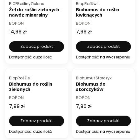
Kod produktu
Kod produktu
BIOPRoślinyZielone
BiopRośKwit
Żel do roślin zielonych -
Biohumus do roślin
nawóz mineralny
kwitnących
PRODUCENT
PRODUCENT
BOPON
BOPON
Cena
Cena
14,99 zł
7,99 zł
Zobacz produkt
Zobacz produkt
Dostępność:
duża ilość
Dostępność:
na wyczerpaniu
Kod produktu
Kod produktu
BiopRośZiel
BiohumusStorczyk
Biohumus do roślin
Biohumus do
zielonych
storczyków
PRODUCENT
PRODUCENT
BOPON
BOPON
Cena
Cena
7,99 zł
7,90 zł
Zobacz produkt
Zobacz produkt
Dostępność:
duża ilość
Dostępność:
na wyczerpaniu