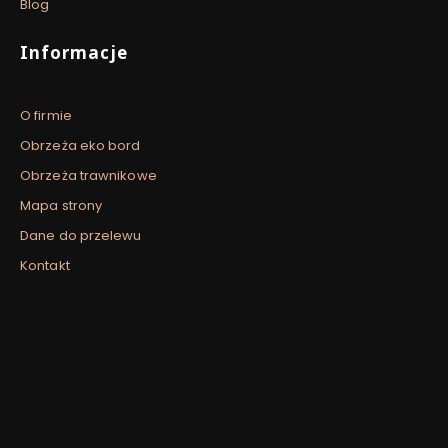
Blog
Informacje
O firmie
Obrzeża eko bord
Obrzeża trawnikowe
Mapa strony
Dane do przelewu
Kontakt
Newsletter
Zapisz się, aby otrzymywać najlepsze oferty i zyskać dostęp
do eksperckich porad.
Twój adres e-mail