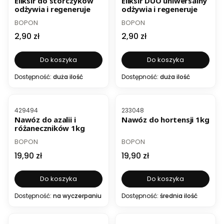
Eliksir do storczyków
Eliksir DUO uniwersalny
odżywia i regeneruje
odżywia i regeneruje
PRODUCENT
PRODUCENT
BOPON
BOPON
Cena
Cena
2,90 zł
2,90 zł
Do koszyka
Do koszyka
Dostępność:
duża ilość
Dostępność:
duża ilość
Kod produktu
Kod produktu
429494
233048
Nawóz do azalii i
Nawóz do hortensji 1kg
różaneczników 1kg
PRODUCENT
PRODUCENT
BOPON
BOPON
Cena
Cena
19,90 zł
19,90 zł
Do koszyka
Do koszyka
Dostępność:
na wyczerpaniu
Dostępność:
średnia ilość