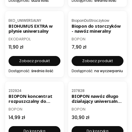
Dostępność:
duża ilość
Dostępność:
średnia ilość
Kod produktu
Kod produktu
EKO_UNIWERSALNY
BioponDoStroczykow
BIOHUMUS EXTRA w
Biopon do storczyków
płynie uniwersalny
- nawóz mineralny
PRODUCENT
PRODUCENT
EKODARPOL
BOPON
Cena
Cena
11,90 zł
7,90 zł
Zobacz produkt
Zobacz produkt
Dostępność:
średnia ilość
Dostępność:
na wyczerpaniu
Kod produktu
Kod produktu
232924
237828
BIOPON koncentrat
BIOPON nawóz długo
rozpuszczalny do
działający uniwersalny
pelargonii 250g
1kg
PRODUCENT
PRODUCENT
BOPON
BOPON
Cena
Cena
14,99 zł
30,90 zł
Do koszyka
Do koszyka