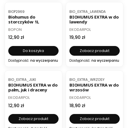
Kod produktu
Kod produktu
BIOP2969
BIO_EXTRA_LAWENDA
Biohumus do
BIOHUMUS EXTRA w do
storczyków 1L
lawendy
PRODUCENT
PRODUCENT
BOPON
EKODARPOL
Cena
Cena
12,90 zł
19,90 zł
Do koszyka
Zobacz produkt
Dostępność:
na wyczerpaniu
Dostępność:
na wyczerpaniu
Kod produktu
Kod produktu
BIO_EXTRA_JUKI
BIO_EXTRA_WRZOSY
BIOHUMUS EXTRA w do
BIOHUMUS EXTRA w do
palm, juk i draceny
wrzosów
PRODUCENT
PRODUCENT
EKODARPOL
EKODARPOL
Cena
Cena
12,90 zł
18,90 zł
Zobacz produkt
Zobacz produkt