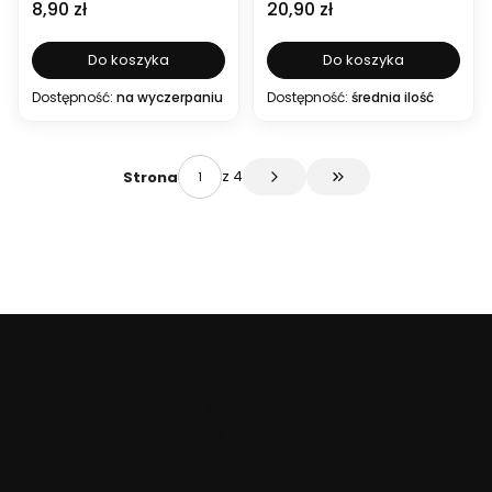
Cena
Cena
8,90 zł
20,90 zł
Do koszyka
Do koszyka
Dostępność:
na wyczerpaniu
Dostępność:
średnia ilość
z 4
Strona
Przejdź do ostatniej 
ObrzezaOgrodowe.pl
to Twój sprawdzony partner
w tworzeniu trwałych i estetycznych aranżacji
przydomowych ogrodów oraz tarasów.