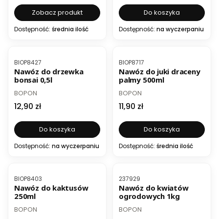
Zobacz produkt
Do koszyka
Dostępność:
średnia ilość
Dostępność:
na wyczerpaniu
Kod produktu
Kod produktu
BIOP8427
BIOP8717
Nawóz do drzewka
Nawóz do juki draceny
bonsai 0,5l
palmy 500ml
PRODUCENT
PRODUCENT
BOPON
BOPON
Cena
Cena
12,90 zł
11,90 zł
Do koszyka
Do koszyka
Dostępność:
na wyczerpaniu
Dostępność:
średnia ilość
Kod produktu
Kod produktu
BIOP8403
237929
Nawóz do kaktusów
Nawóz do kwiatów
250ml
ogrodowych 1kg
PRODUCENT
PRODUCENT
BOPON
BOPON