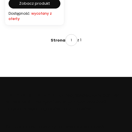
Zobacz produkt
Dostępność:
wycofany z
oferty
z 1
Strona
ObrzezaOgrodowe.pl
to Twój sprawdzony partner
w tworzeniu trwałych i estetycznych aranżacji
przydomowych ogrodów oraz tarasów.
Od 15 lat dostarczamy profesjonalne obrzeża