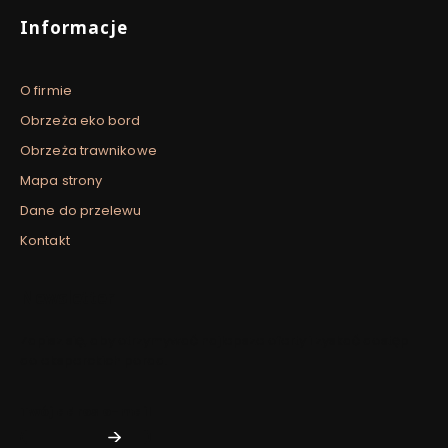
Informacje
O firmie
Obrzeża eko bord
Obrzeża trawnikowe
Mapa strony
Dane do przelewu
Kontakt
Newsletter
Zapisz się, aby otrzymywać najlepsze oferty i zyskać dostęp
do eksperckich porad.
Twój adres e-mail