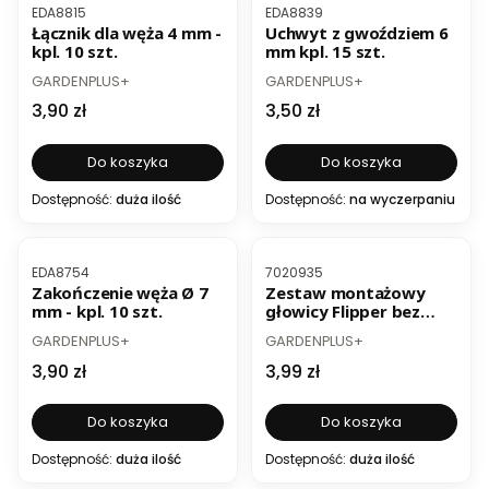
Kod produktu
Kod produktu
EDA8815
EDA8839
Łącznik dla węża 4 mm -
Uchwyt z gwoździem 6
kpl. 10 szt.
mm kpl. 15 szt.
PRODUCENT
PRODUCENT
GARDENPLUS+
GARDENPLUS+
Cena
Cena
3,90 zł
3,50 zł
Do koszyka
Do koszyka
Dostępność:
duża ilość
Dostępność:
na wyczerpaniu
Kod produktu
Kod produktu
EDA8754
7020935
Zakończenie węża Ø 7
Zestaw montażowy
mm - kpl. 10 szt.
głowicy Flipper bez
węża
PRODUCENT
PRODUCENT
GARDENPLUS+
GARDENPLUS+
Cena
Cena
3,90 zł
3,99 zł
Do koszyka
Do koszyka
Dostępność:
duża ilość
Dostępność:
duża ilość