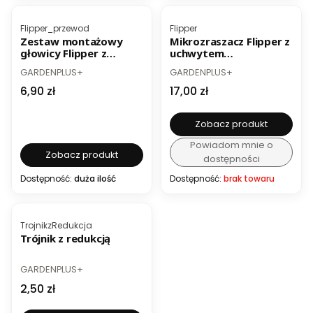
Kod produktu
Kod produktu
Flipper_przewod
Flipper
Zestaw montażowy
Mikrozraszacz Flipper z
głowicy Flipper z
uchwytem
wężem PCV
montażowym i wężem
PRODUCENT
PRODUCENT
GARDENPLUS+
GARDENPLUS+
Cena
Cena
6,90 zł
17,00 zł
Zobacz produkt
Powiadom mnie o
Zobacz produkt
dostępności
Dostępność:
duża ilość
Dostępność:
brak towaru
Kod produktu
TrojnikzRedukcja
Trójnik z redukcją
PRODUCENT
GARDENPLUS+
Cena
2,50 zł