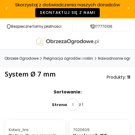
Skorzystaj z doświadczenia naszych doradców
SKONTAKTUJ SIĘ Z NAMI
Bezpieczne formy płatności
Szybka realizacja
177770136
Obrzeże Ogrodowe
Pielgnacja ogrodów i roślin
Nawadnianie ogro
System Ø 7 mm
Produkty:
11
Lista produktów
Sortowanie:
z 1
Strona
Kod produktu
Kod produktu
Kotwa_linii
7020609