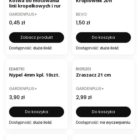
Kotwa do mocowania
Kroplownik 2l/h
linii kropelkowych i rur
PRODUCENT
PRODUCENT
GARDENPLUS+
BEVO
Cena
Cena
0,45 zł
1,50 zł
Zobacz produkt
Do koszyka
Dostępność:
duża ilość
Dostępność:
duża ilość
Kod produktu
Kod produktu
EDA8761
RIG5201
Nypel 4mm kpl. 10szt.
Zraszacz 21 cm
PRODUCENT
PRODUCENT
GARDENPLUS+
GARDENPLUS+
Cena
Cena
3,90 zł
2,99 zł
Do koszyka
Do koszyka
Dostępność:
duża ilość
Dostępność:
na wyczerpaniu