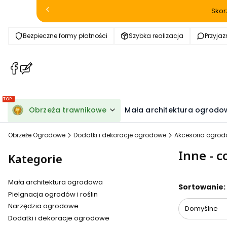
Skor
Bezpieczne formy płatności
Szybka realizacja
Przyja
(Otwiera
(Otwiera
się
się
w
w
nowej
nowej
Obrzeża trawnikowe
Mała architektura ogrodo
karcie)
karcie)
Obrzeże Ogrodowe
Dodatki i dekoracje ogrodowe
Akcesoria ogro
Inne - c
Kategorie
Mała architektura ogrodowa
Lista pr
Sortowanie:
Pielgnacja ogrodów i roślin
Narzędzia ogrodowe
Domyślne
Dodatki i dekoracje ogrodowe