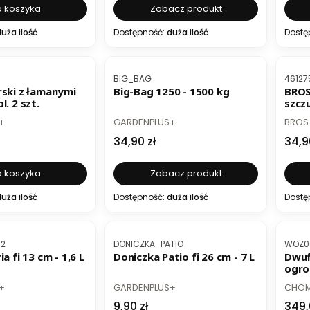
 koszyka
Zobacz produkt
uża ilość
Dostępność:
duża ilość
Dostę
ER
Kod produktu
Kod p
BIG_BAG
46127
rski z łamanymi
Big-Bag 1250 - 1500 kg
BROS
l. 2 szt.
szcz
PRODUCENT
PROD
+
GARDENPLUS+
BROS
Cena
Cen
34,90 zł
34,9
 koszyka
Zobacz produkt
uża ilość
Dostępność:
duża ilość
Dostę
Kod produktu
Kod p
02
DONICZKA_PATIO
WOZ0
a fi 13 cm - 1,6 L
Doniczka Patio fi 26 cm - 7 L
Dwuf
ogro
PRODUCENT
PROD
+
GARDENPLUS+
CHOM
Cena
Cen
9,90 zł
349,