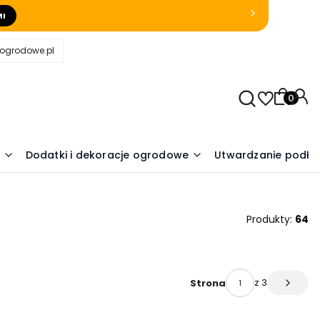
MI
eogrodowe.pl
Produkty
Dodatki i dekoracje ogrodowe
Utwardzanie podło
Produkty:
64
z 3
Strona
Następ