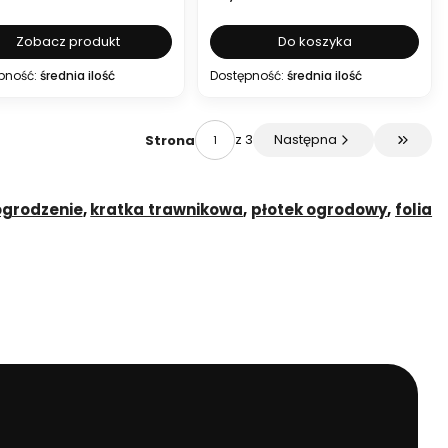
Zobacz produkt
Do koszyka
pność:
średnia ilość
Dostępność:
średnia ilość
z 3
Następna
Strona
Przejdź
ogrodzenie
,
kratka trawnikowa
,
płotek ogrodowy
,
folia