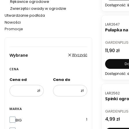
Rękawice ogrodowe
Dostępność:
ś
Zwierzęta i owady w ogrodzie
Utwardzanie podłoża
Nowości
Kod produktu
LAR2647
Promocje
Pułapka na 
Koniec menu
PRODUCENT
GARDENPLUS
Cena
11,90 zł
Wybrane
Wyczyść
Do
CENA
Dostępność:
d
Cena od
Cena do
BESTSELL
zł
zł
Kod produktu
LAR2562
Spinki ogro
MARKA
PRODUCENT
GARDENPLUS
Cena
4,99 zł
Marka
1
BIG