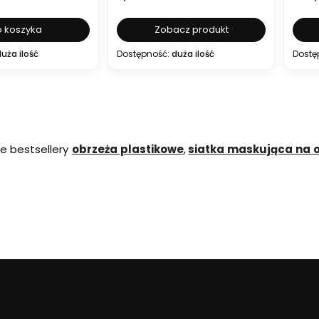
 koszyka
Zobacz produkt
uża ilość
Dostępność:
duża ilość
Dostę
e bestsellery
obrzeża plastikowe
,
siatka maskująca na 