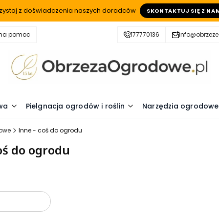
zystaj z doświadczenia naszych doradców
SKONTAKTUJ SIĘ Z NA
zna pomoc
177770136
info@obrzez
wa
Pielgnacja ogrodów i roślin
Narzędzia ogrodowe
dowe
Inne - coś do ogrodu
oś do ogrodu
oduktów