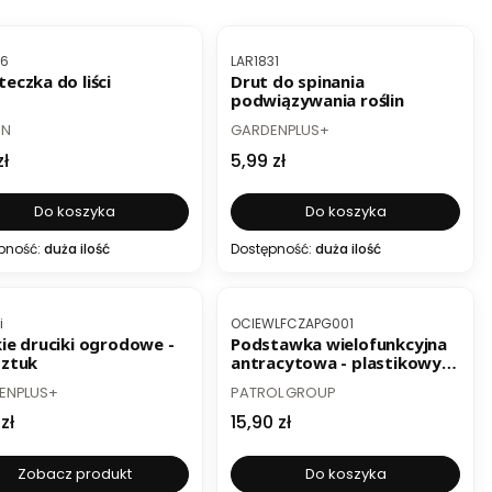
ESTSELLER
BESTSELLER
roduktu
Kod produktu
36
LAR1831
eczka do liści
Drut do spinania
podwiązywania roślin
UCENT
PRODUCENT
ON
GARDENPLUS+
a
Cena
zł
5,99 zł
Do koszyka
Do koszyka
pność:
duża ilość
Dostępność:
duża ilość
roduktu
Kod produktu
i
OCIEWLFCZAPG001
kie druciki ogrodowe -
Podstawka wielofunkcyjna
sztuk
antracytowa - plastikowy
ociekacz pod buty, doniczki
UCENT
PRODUCENT
ENPLUS+
PATROL GROUP
- 76 x 38,5 x 3 cm
a
Cena
zł
15,90 zł
Zobacz produkt
Do koszyka