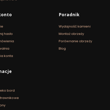
konto
Poradnik
ie
Wydajność kamieni
ij hasło
Montaż obrzeży
mówienia
Porównanie obrzeży
walnia
Blog
ia konta
macje
 eko bord
 trawnikowe
ony