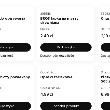
B
Kod produktu
Kod p
205516
3826
 do opisywania
BROS łapka na myszy
Chust
drewniana
PRODUCENT
PROD
+
BROS
BOP
Cena
Cen
2,49 zł
2,19 
 koszyka
Do koszyka
uża ilość
Dostępność:
duża ilość
Dostę
ER
Kod produktu
Kod p
OpaskiZac
Drucik
niczy powlekany
Opaski zaciskowe
Płas
500 
PRODUCENT
PROD
+
GARDENPLUS+
GARD
Cena
Cen
4,99 zł
6,99 
 koszyka
Zobacz produkt