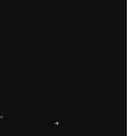
BEZPIECZNE
WYGODNY
AWY
PŁATNOŚCI
KONTAKT
my z firm:
Dzięki certyfikatowi,
Sam zdecyduj jak
 DHL, InPost,
szyfrowaniu SSL
chcesz się z nami
czka, RABEN
oraz przy
skontaktować:
wykorzystaniu ING
telefon, e-mail, czat
Pay
- wszędzie spotkasz
konsultanta - nie AI.
Newsletter
Zapisz się, aby otrzymywać najlepsze
oferty i zyskać dostęp do eksperckich
porad.
Twój adres e-mail
go
Zapisując się, akceptujesz nasz ​​Regulamin​​​​ (w