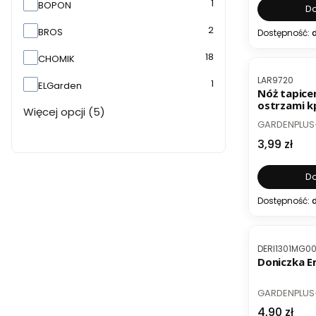
1
BOPON
Do
2
BROS
Dostępność:
d
18
BESTSELL
CHOMIK
Kod produktu
LAR9720
1
ELGarden
Nóż tapice
ostrzami kp
Więcej opcji (5)
PRODUCENT
GARDENPLUS
Cena
3,99 zł
Do
Dostępność:
d
Kod produktu
DERI1301MG0
Doniczka Eri
PRODUCENT
GARDENPLUS
Cena
4,90 zł