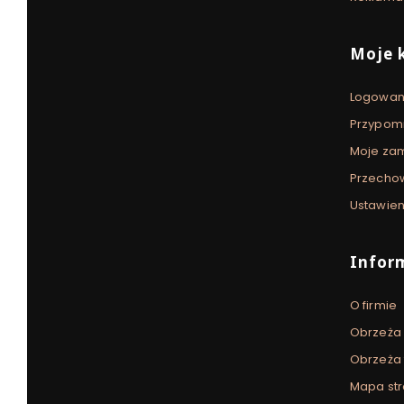
Moje 
Logowan
Przypomn
Moje za
Przecho
Ustawien
Infor
O firmie
Obrzeża
Obrzeża
Mapa str