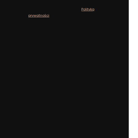
zakresie dotyczącym Newslettera). Przetwarzanie
danych odbywa się zgodnie z ​​
Polityką
prywatności
.