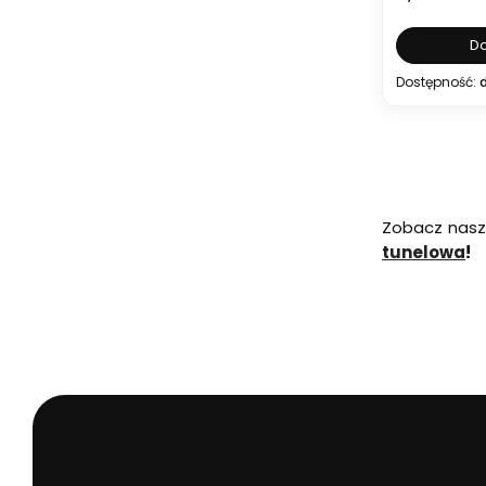
Do
Dostępność:
d
Zobacz nasz
tunelowa
!