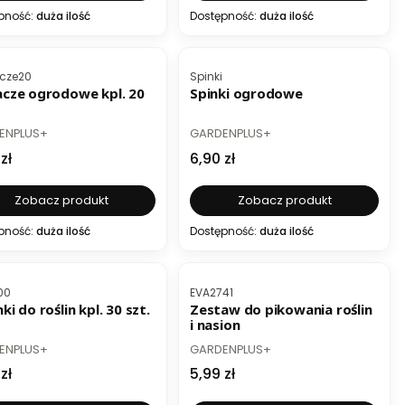
pność:
duża ilość
Dostępność:
duża ilość
ESTSELLER
roduktu
Kod produktu
cze20
Spinki
acze ogrodowe kpl. 20
Spinki ogrodowe
UCENT
PRODUCENT
ENPLUS+
GARDENPLUS+
a
Cena
zł
6,90 zł
Zobacz produkt
Zobacz produkt
pność:
duża ilość
Dostępność:
duża ilość
BESTSELLER
roduktu
Kod produktu
00
EVA2741
ki do roślin kpl. 30 szt.
Zestaw do pikowania roślin
i nasion
UCENT
PRODUCENT
ENPLUS+
GARDENPLUS+
a
Cena
zł
5,99 zł