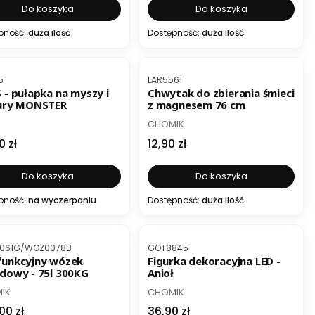
Do koszyka
Do koszyka
pność:
duża ilość
Dostępność:
duża ilość
roduktu
Kod produktu
5
LAR5561
 - pułapka na myszy i
Chwytak do zbierania śmieci
ury MONSTER
z magnesem 76 cm
UCENT
PRODUCENT
CHOMIK
a
Cena
0 zł
12,90 zł
Do koszyka
Do koszyka
pność:
na wyczerpaniu
Dostępność:
duża ilość
roduktu
Kod produktu
061G/WOZ0078B
GOT8845
unkcyjny wózek
Figurka dekoracyjna LED -
dowy - 75l 300KG
Anioł
UCENT
PRODUCENT
IK
CHOMIK
a
Cena
00 zł
36,90 zł