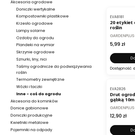
Akcesoria ogrodowe
Doniczki wertykalne
Kod produktu
Kompostowniki plastikowe
EVA8181
20 etykiet
Krzesło ogrodowe
roślin
Lampy solarne
PRODUCENT
GARDENPLUS
Ozdoby do ogrodu
Cena
5,99 zł
Plandeki na wymiar
Skrzynie ogrodowe
Do
Sznurki, liny, nici
Taśmy ogrodnicze do podwiązywania
Dostępność:
d
roślin
BESTSELL
Termometry zewnętrzne
Wózki i taczki
Kod produktu
EVA2826
Inne - coś do ogrodu
Drut ogrod
gąbką 10m
Akcesoria do kominków
PRODUCENT
GARDENPLUS
Donice gabionowe
Cena
Doniczki produkcyjne
12,90 zł
Kwietniki metalowe
Pojemniki na odpady
Do