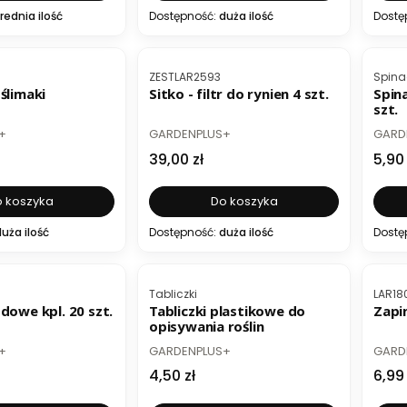
rednia ilość
Dostępność:
duża ilość
Dostę
BESTSELLER
B
Kod produktu
Kod p
ZESTLAR2593
Spina
ślimaki
Sitko - filtr do rynien 4 szt.
Spin
szt.
PRODUCENT
PROD
+
GARDENPLUS+
GARD
Cena
Cen
39,00 zł
5,90 
 koszyka
Do koszyka
uża ilość
Dostępność:
duża ilość
Dostę
ER
BESTSELLER
Kod produktu
Kod p
Tabliczki
LAR18
dowe kpl. 20 szt.
Tabliczki plastikowe do
Zapin
opisywania roślin
PRODUCENT
PROD
+
GARDENPLUS+
GARD
Cena
Cen
4,50 zł
6,99 