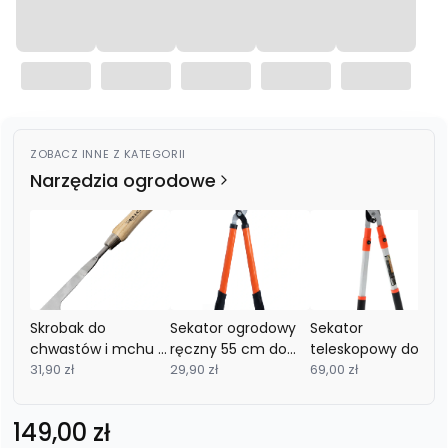
ZOBACZ INNE Z KATEGORII
Narzędzia ogrodowe
Skrobak do
Sekator ogrodowy
Sekator
chwastów i mchu -
ręczny 55 cm do
teleskopowy do
nóż do czyszczenia
31,90 zł
krzewów
29,90 zł
gałęzi 64-98cm
69,00 zł
kostki 30 cm
Cena
149,00 zł