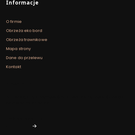
Informacje
O firmie
Obrzeża eko bord
Obrzeża trawnikowe
Mapa strony
Dane do przelewu
Kontakt
Newsletter
Zapisz się, aby otrzymywać najlepsze oferty i zyskać dostęp
do eksperckich porad.
Twój adres e-mail