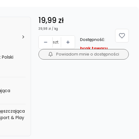
Cena
19,99 zł
39,98 zł / kg
Dostępność:
szt.
brak towaru
Powiadom mnie o dostępności
 Polski
jąca
ęszczająca
port & Play