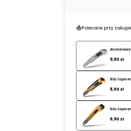
Polecane przy zakupie
Aluminiowy
Cena
9,90 zł
Nóż tapice
Cena
8,50 zł
Nóż tapice
Cena
6,90 zł