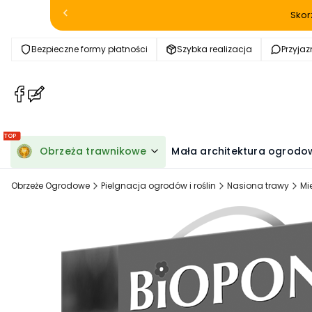
Skor
Bezpieczne formy płatności
Szybka realizacja
Przyja
(Otwiera
(Otwiera
się
się
w
w
nowej
nowej
Obrzeża trawnikowe
Mała architektura ogrodo
karcie)
karcie)
Obrzeże Ogrodowe
Pielgnacja ogrodów i roślin
Nasiona trawy
Mi