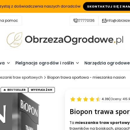
zystaj z doświadczenia naszych doradców
SKONTAKTUJ SIĘ Z NA
zna pomoc
177770136
info@obrzez
wa
Pielgnacja ogrodów i roślin
Narzędzia ogrodowe
eszanki traw sportowych
Biopon trawa sportowa - mieszanka nasion
BESTSELLER
WYSYŁKA 24H
4.39
(Oceny: 415 
Biopon trawa spor
Ta
mieszanka traw sportow
trawników na boiskach, placac