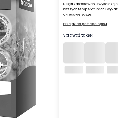
Dzięki zastosowaniu wyselekcj
niższych temperaturach i wyka
okresowe susze.
Przejdź do pełnego opisu
Sprawdź także:
Wybierz wariant produktu:
Poszczególne warianty mogą ró
*
Opakowanie jednostkowe
0,5kg na 20 m²
1kg na 40 