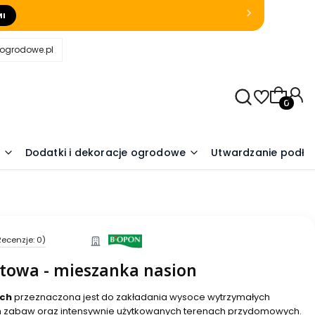
MI
eogrodowe.pl
Produkty
Dodatki i dekoracje ogrodowe
Utwardzanie podło
Recenzje: 0)
towa - mieszanka nasion
ych
przeznaczona jest do zakładania wysoce wytrzymałych
h zabaw oraz intensywnie użytkowanych terenach przydomowych.