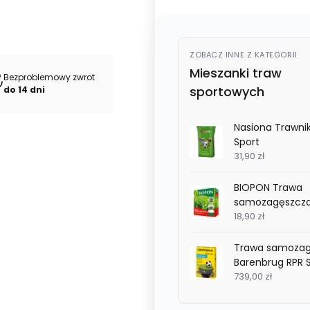
ZOBACZ INNE Z KATEGORII
Mieszanki traw
Bezproblemowy zwrot
sportowych
do 14 dni
Nasiona Trawnik
Sport
31,90 zł
BIOPON Trawa
samozagęszcza
18,90 zł
Trawa samozag
Barenbrug RPR S
739,00 zł