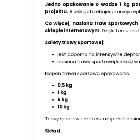
Jedno opakowanie o wadze 1 kg pozw
projektu.
A jeśli potrzebujesz mniejszej 
Co więcej, nasiona traw sportowych
sklepie internetowym.
Dzięki temu moż
Zalety trawy sportowej:
jest odporna na intensywne deptan
nasiona trawy sportowej kiełkują w
Biopon trawa sportowa opakowania:
0,5 kg
1 kg
5 kg
10 kg
Trawy sportowe możesz uzupełnić nasion
Skład: