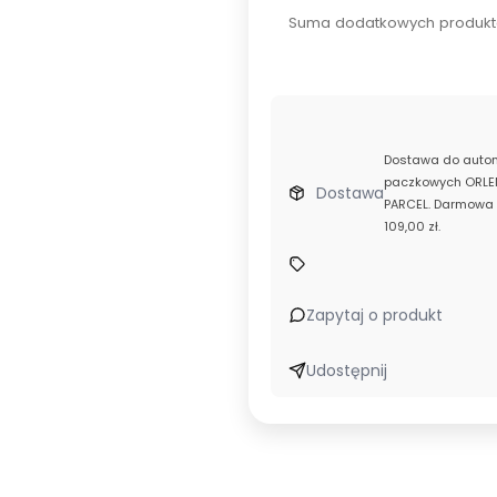
Suma dodatkowych produkt
Dostawa do auto
od
paczkowych ORLEN
Dostawa
8,99 zł
PARCEL. Darmowa 
-
109,00 zł.
GLS
Punkty
i
Automaty
Zapytaj o produkt
Udostępnij