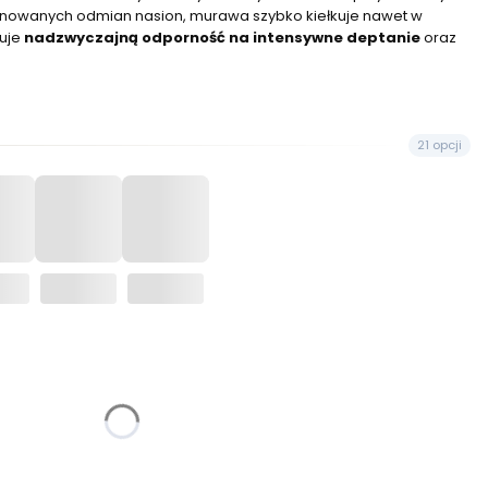
onowanych odmian nasion, murawa szybko kiełkuje nawet w
zuje
nadzwyczajną odporność na intensywne deptanie
oraz
21 opcji
żnić się ceną
m²
5kg na 200 m²
10kg na 400 m²