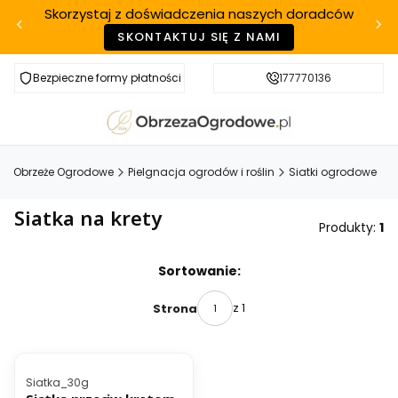
Skorzystaj z doświadczenia naszych doradców
SKONTAKTUJ SIĘ Z NAMI
Bezpieczne formy płatności
Szybka realizacja
177770136
Obrzeże Ogrodowe
Pielgnacja ogrodów i roślin
Siatki ogrodowe
Siatka na krety
Produkty:
1
Lista produktów
Sortowanie:
z 1
Strona
BESTSELLER
Kod produktu
Siatka_30g