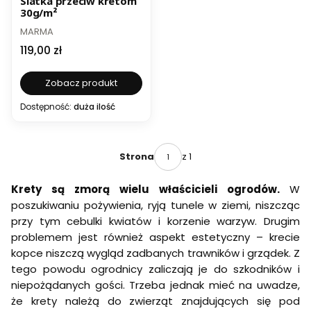
Siatka przeciw kretom
30g/m²
PRODUCENT
MARMA
Cena
119,00 zł
Zobacz produkt
Dostępność:
duża ilość
z 1
Strona
Krety są zmorą wielu właścicieli ogrodów.
W
poszukiwaniu pożywienia, ryją tunele w ziemi, niszcząc
przy tym cebulki kwiatów i korzenie warzyw. Drugim
problemem jest również aspekt estetyczny – krecie
kopce niszczą wygląd zadbanych trawników i grządek. Z
tego powodu ogrodnicy zaliczają je do szkodników i
niepożądanych gości. Trzeba jednak mieć na uwadze,
że krety należą do zwierząt znajdujących się pod