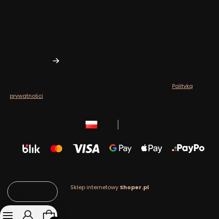
Zapisz się, aby otrzymywać najlepsze oferty i zyskać dostęp
do eksperckich porad.
Twój adres e-mail
Zapisując się, akceptujesz nasz ​​Regulamin​​​​ (w zakresie dotyczącym
Newslettera). Przetwarzanie danych odbywa się zgodnie z ​​
Polityką
prywatności
.
polski
zł
Sklep internetowy
Shoper.pl
Domyślne
Produkty w koszyku: 0. Zobacz szczegóły