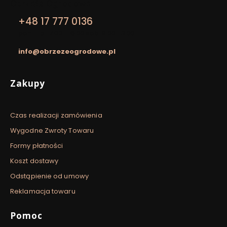
Obrzeża Ogrodowe
+48 17 777 0136
pon. - pt. 7:00 - 16:00 sob. 8:00-13:00
info@obrzezeogrodowe.pl
Linki w stopce
Zakupy
Czas realizacji zamówienia
Wygodne Zwroty Towaru
Formy płatności
Koszt dostawy
Odstąpienie od umowy
Reklamacja towaru
Pomoc