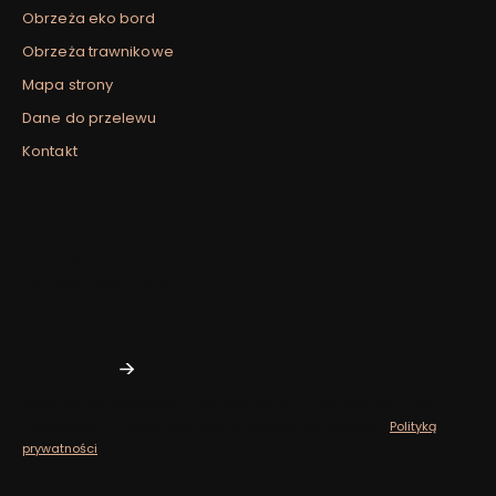
Obrzeża eko bord
Obrzeża trawnikowe
Mapa strony
Dane do przelewu
Kontakt
Newsletter
Zapisz się, aby otrzymywać najlepsze oferty i zyskać dostęp
do eksperckich porad.
Twój adres e-mail
Zapisując się, akceptujesz nasz ​​Regulamin​​​​ (w zakresie dotyczącym
Newslettera). Przetwarzanie danych odbywa się zgodnie z ​​
Polityką
prywatności
.