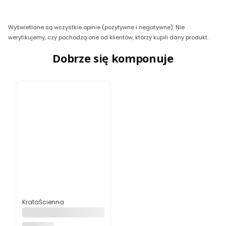
Wyświetlane są wszystkie opinie (pozytywne i negatywne). Nie
weryfikujemy, czy pochodzą one od klientów, którzy kupili dany produkt.
Dobrze się komponuje
Kod produktu
KrataŚcienna
Krata ścienna stalowa