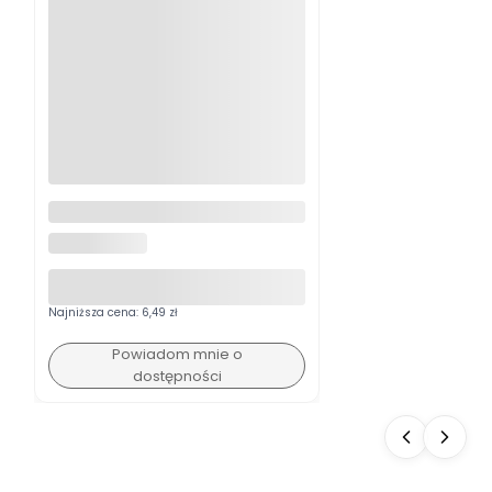
Metalowa tyczka ogrodowa
powlekana PE 16mm 180 cm
GARDENPLUS+
palik do podpierania roślin
Najniższa cena:
6,49 zł
Powiadom mnie o
dostępności