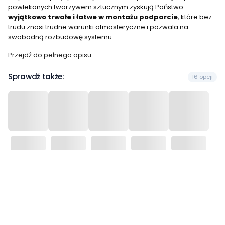
powlekanych tworzywem sztucznym zyskują Państwo
wyjątkowo trwałe i łatwe w montażu podparcie
, które bez
trudu znosi trudne warunki atmosferyczne i pozwala na
swobodną rozbudowę systemu.
Przejdź do pełnego opisu
Sprawdź także:
16 opcji
Wybierz wariant produktu:
Poszczególne warianty mogą różnić się ceną
*
Wariant