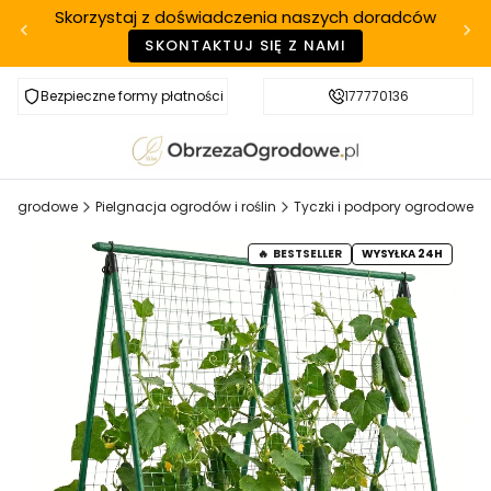
Skorzystaj z doświadczenia naszych doradców
SKONTAKTUJ SIĘ Z NAMI
Bezpieczne formy płatności
Szybka realizacja
177770136
że Ogrodowe
Pielgnacja ogrodów i roślin
Tyczki i podpory ogrodowe
BESTSELLER
WYSYŁKA 24H