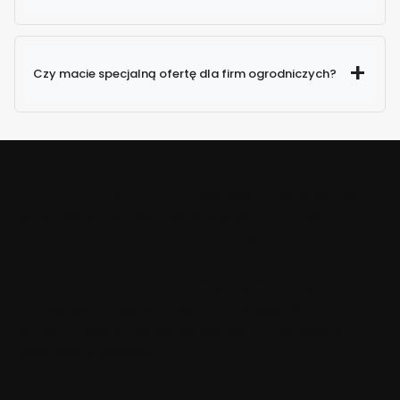
Czy macie specjalną ofertę dla firm ogrodniczych?
około 1000 paczek
dziennie
wyjechało do Ciebie w ciągu 24
godzin
ObrzezaOgrodowe.pl
to Twój sprawdzony partner
działem obsługi klienta
w tworzeniu trwałych i estetycznych aranżacji
przydomowych ogrodów oraz tarasów.
Mailowo
– napisz do nas wiadomość ze swoimi
danymi oraz zapotrzebowaniem,
Telefonicznie
– zadzwoń bezpośrednio na naszą
Od 15 lat dostarczamy profesjonalne obrzeża
infolinię.
plastikowe, profile stalowe, maty ściółkujące oraz
podpory, łącząc ekspercką wiedzę z błyskawiczną
realizacją zamówień.