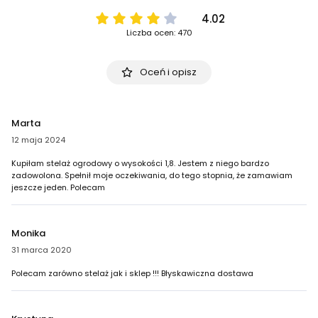
4.02
Liczba ocen: 470
Oceń i opisz
Marta
12 maja 2024
Kupiłam stelaż ogrodowy o wysokości 1,8. Jestem z niego bardzo
zadowolona. Spełnił moje oczekiwania, do tego stopnia, że zamawiam
jeszcze jeden. Polecam
Monika
31 marca 2020
Polecam zarówno stelaż jak i sklep !!! Błyskawiczna dostawa