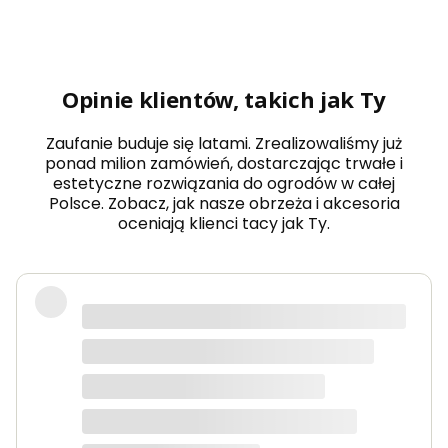
Opinie klientów, takich jak Ty
Zaufanie buduje się latami. Zrealizowaliśmy już
ponad milion zamówień, dostarczając trwałe i
estetyczne rozwiązania do ogrodów w całej
Polsce. Zobacz, jak nasze obrzeża i akcesoria
oceniają klienci tacy jak Ty.
Podzielam pozytywne opinie. W
ubiegłym roku kupiłam podpory po
raz pierwszy (długość 150 cm) i
byłam bardzo zadowolona-
stosowałam do pomidorów
koktajlowych oraz pomidorów