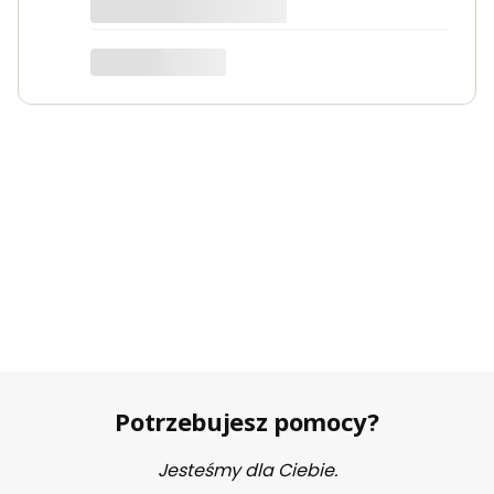
karłowych. Dodatkowo do podpór
można podwiązać lub podpiąć pędy.
W tym roku planuję kupić i
wykorzystać wyższe podpory.
Bożenna
Sprawdź produkt
Potrzebujesz pomocy?
Jesteśmy dla Ciebie.