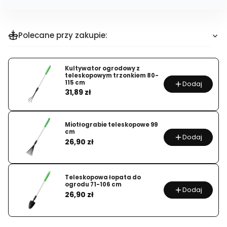
zakup
dla
produktu
Polecane przy zakupie:
Stelaż
ogrodowy
Kultywator ogrodowy z
z
teleskopowym trzonkiem 80-
siatką
115 cm
Dodaj
Cena
31,89 zł
do
ogórków,
roślin
Miotłograbie teleskopowe 99
pnących
cm
Dodaj
Cena
26,90 zł
Teleskopowa łopata do
ogrodu 71-106 cm
Dodaj
Cena
26,90 zł