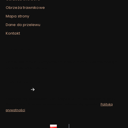
Obrzeża trawnikowe
Mapa strony
Dane do przelewu
Kontakt
Newsletter
Zapisz się, aby otrzymywać najlepsze oferty i zyskać dostęp
do eksperckich porad.
Twój adres e-mail
Zapisując się, akceptujesz nasz ​​Regulamin​​​​ (w zakresie dotyczącym
Newslettera). Przetwarzanie danych odbywa się zgodnie z ​​
Polityką
prywatności
.
polski
zł