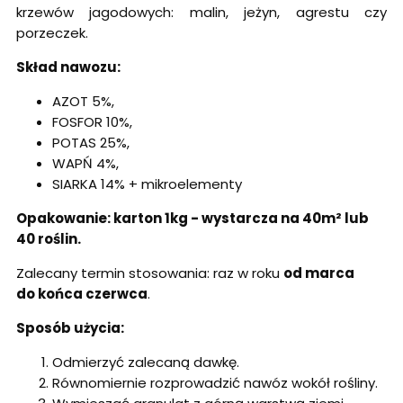
krzewów jagodowych: malin, jeżyn, agrestu czy
porzeczek.
Skład nawozu:
AZOT 5%,
FOSFOR 10%,
POTAS 25%,
WAPŃ 4%,
SIARKA 14% + mikroelementy
Opakowanie: karton 1kg -
wystarcza na 40m² lub
40 roślin.
Zalecany termin stosowania: raz w roku
od marca
do końca czerwca
.
Sposób użycia:
Odmierzyć zalecaną dawkę.
Równomiernie rozprowadzić nawóz wokół rośliny.