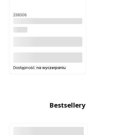
Kod produktu
238306
Nawóz do warzyw i rozsad 1kg
BOPON
Do koszyka
Dostępność:
na wyczerpaniu
Bestsellery