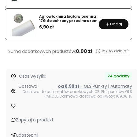
Agrowłóknina biała wiosenna
17G do ochrony przed mrozem
Dodaj
Cena
6,90 zł
0.00 zł
Jak to dziala?
Suma dodatkowych produktów:
Czas wysyłki:
24 godziny
Dostawa
od 8,99 zł
- GLS Punkty i Automaty
Dostawa do automatów paczkowych ORLEN i punktów GLS
PARCEL. Darmowa dostawa od kwoty: 109,00 zł.
Zapytaj o produkt
Udostępnij