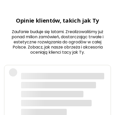
Opinie klientów, takich jak Ty
Zaufanie buduje się latami. Zrealizowaliśmy już
ponad milion zamówień, dostarczając trwałe i
estetyczne rozwiązania do ogrodów w całej
Polsce. Zobacz, jak nasze obrzeża i akcesoria
oceniają klienci tacy jak Ty.
Podzielam pozytywne opinie. W
ubiegłym roku kupiłam podpory po
raz pierwszy (długość 150 cm) i
byłam bardzo zadowolona-
stosowałam do pomidorów
koktajlowych oraz pomidorów
karłowych. Dodatkowo do podpór