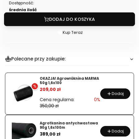
Dostępność:
średnia ilość
DODAJ DO KOSZYKA
Kup Teraz
Szybki
zakup
dla
produktu
Polecane przy zakupie:
Nawóz
do
OKAZJA! Agrowłóknina MARMA
winorośli
50g 1,6x100
%
1kg
209,00 zł
Dodaj
Cena regularna:
0%
350,00 zł
Agrotkanina antychwastowa
90g 1,6x100m
Dodaj
Cena
389,00 zł