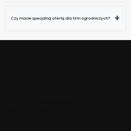
Czy macie specjalną ofertę dla firm ogrodniczych?
około 1000 paczek
dziennie
wyjechało do Ciebie w ciągu 24
godzin
ObrzezaOgrodowe.pl
to Twój sprawdzony partner
działem obsługi klienta
w tworzeniu trwałych i estetycznych aranżacji
przydomowych ogrodów oraz tarasów.
Mailowo
– napisz do nas wiadomość ze swoimi
danymi oraz zapotrzebowaniem,
Telefonicznie
– zadzwoń bezpośrednio na naszą
Od 15 lat dostarczamy profesjonalne obrzeża
infolinię.
plastikowe, profile stalowe, maty ściółkujące oraz
podpory, łącząc ekspercką wiedzę z błyskawiczną
realizacją zamówień.