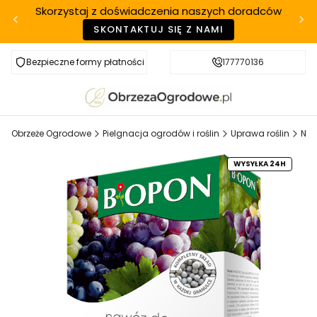
Skorzystaj z doświadczenia naszych doradców
SKONTAKTUJ SIĘ Z NAMI
Bezpieczne formy płatności
Szybka realizacja
177770136
Obrzeże Ogrodowe
Pielgnacja ogrodów i roślin
Uprawa roślin
Naw
WYSYŁKA 24H