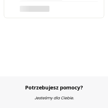
można podwiązać lub podpiąć pędy.
W tym roku planuję kupić i
wykorzystać wyższe podpory.
Bożenna
Sprawdź produkt
Potrzebujesz pomocy?
Jesteśmy dla Ciebie.