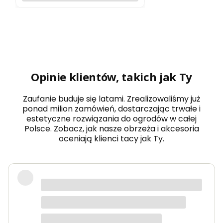
Opinie klientów, takich jak Ty
Zaufanie buduje się latami. Zrealizowaliśmy już
ponad milion zamówień, dostarczając trwałe i
estetyczne rozwiązania do ogrodów w całej
Polsce. Zobacz, jak nasze obrzeża i akcesoria
oceniają klienci tacy jak Ty.
Podzielam pozytywne opinie. W
ubiegłym roku kupiłam podpory po
raz pierwszy (długość 150 cm) i
byłam bardzo zadowolona-