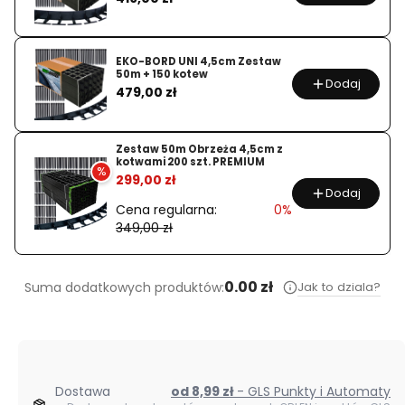
EKO-BORD UNI 4,5cm Zestaw
50m + 150 kotew
Dodaj
Cena
479,00 zł
Zestaw 50m Obrzeża 4,5cm z
kotwami 200 szt. PREMIUM
%
299,00 zł
Dodaj
Cena regularna:
0%
349,00 zł
0.00 zł
Jak to dziala?
Suma dodatkowych produktów:
Dostawa
od 8,99 zł
- GLS Punkty i Automaty