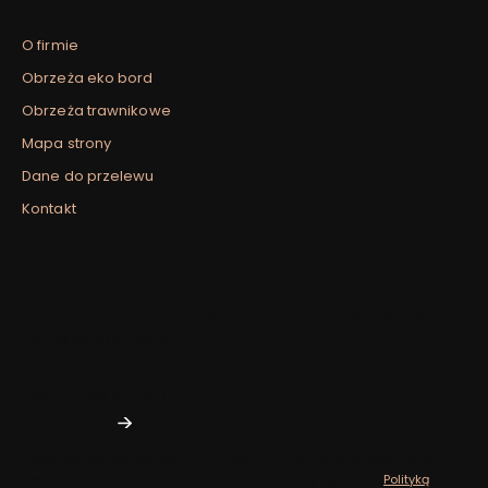
O firmie
Obrzeża eko bord
Obrzeża trawnikowe
Mapa strony
Dane do przelewu
Kontakt
Newsletter
Zapisz się, aby otrzymywać najlepsze oferty i zyskać dostęp
do eksperckich porad.
Twój adres e-mail
Zapisując się, akceptujesz nasz ​​Regulamin​​​​ (w zakresie dotyczącym
Newslettera). Przetwarzanie danych odbywa się zgodnie z ​​
Polityką