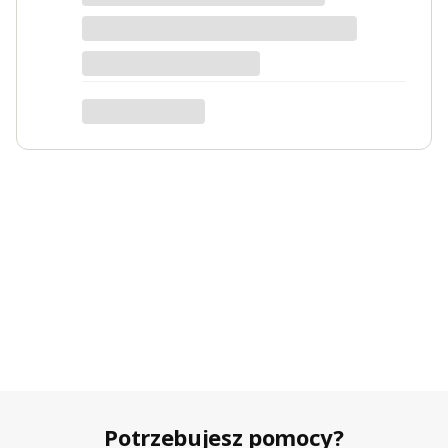
stosowałam do pomidorów
koktajlowych oraz pomidorów
karłowych. Dodatkowo do podpór
można podwiązać lub podpiąć pędy.
W tym roku planuję kupić i
wykorzystać wyższe podpory.
Bożenna
Sprawdź produkt
Potrzebujesz pomocy?