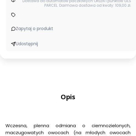
Dostawa do automatów paczkowych ORLEN i punktów GLS
PARCEL. Darmowa dostawa od kwoty: 109,00 zł.
Zapytaj o produkt
Udostępnij
Opis
Wczesna, plenna odmiana o ciemnozielonych,
maczugowatych owocach (na młodych owocach