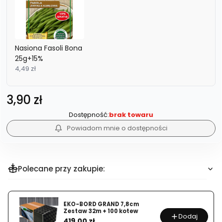
Nasiona Fasoli Bona
25g+15%
4,49 zł
Cena
3,90 zł
Dostępność:
brak towaru
Powiadom mnie o dostępności
Polecane przy zakupie:
EKO-BORD GRAND 7,8cm
Zestaw 32m + 100 kotew
Dodaj
Cena
419,00 zł