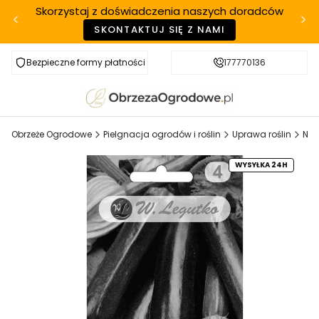
Skorzystaj z doświadczenia naszych doradców
SKONTAKTUJ SIĘ Z NAMI
Bezpieczne formy płatności
Szybka realizacja
177770136
Obrzeże Ogrodowe
Pielgnacja ogrodów i roślin
Uprawa roślin
Nas
WYSYŁKA 24H