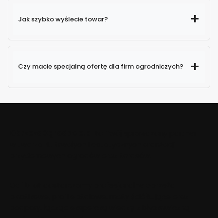
Jak szybko wyślecie towar?
Czy macie specjalną ofertę dla firm ogrodniczych?
około 1000 paczek
dziennie
wyjechało do Ciebie w ciągu 24
godzin
ObrzezaOgrodowe.pl
to Twój sprawdzony partner
działem obsługi klienta
w tworzeniu trwałych i estetycznych aranżacji
przydomowych ogrodów oraz tarasów.
Mailowo
– napisz do nas wiadomość ze swoimi
danymi oraz zapotrzebowaniem,
Telefonicznie
– zadzwoń bezpośrednio na naszą
Od 15 lat dostarczamy profesjonalne obrzeża
infolinię.
plastikowe, profile stalowe, maty ściółkujące oraz
podpory, łącząc ekspercką wiedzę z błyskawiczną