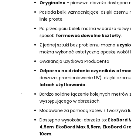
Oryginalne
- pierwsze obrzeże dostępne na 
Posiada belki wzmacniające, dzięki czemu m
linie proste.
Po przecięciu belek można w bardzo łatwy i 
sposób
formować dowolne kształty
.
Z jednej sztuki bez problemu można
uzyskać
można wykonać estetyczną opaskę wokół kr
Gwarancja użytkowa Producenta
Odporne na działanie czynników atmosf
deszcze, promieniowanie UV), dzięki czemu
n
latach użytkowania.
Bardzo solidne łączenie kolejnych metrów 
występującego w obrzeżach.
Mocowane za pomocą kotew z tworzywa lub s
Dostępne wysokości obrzeża to:
EkoBord Min
4,5cm
,
EkoBord Max 5,8cm
,
EkoBord Gran
10cm
.