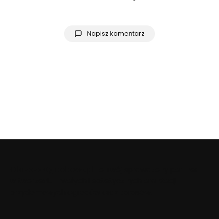
Napisz komentarz
ObrzezaOgrodowe.pl
to Twój sprawdzony partner
w tworzeniu trwałych i estetycznych aranżacji
przydomowych ogrodów oraz tarasów.