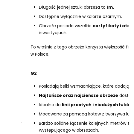
Długość jednej sztuki obrzeża to
1m.
Dostępne wyłącznie w kolorze czarnym.
Obrzeże posiada wszelkie
certyfikaty i ates
inwestycjach.
To właśnie z tego obrzeża korzysta większość firm
w Polsce.
G2
Posiadają belki wzmacniające, które dodają s
Najtańsze oraz najcieńsze obrzeże
dostęp
Idealne do
linii prostych i niedużych łuków
.
Mocowane za pomocą kotew z tworzywa lub s
Bardzo solidne łączenie kolejnych metrów 
występującego w obrzeżach.