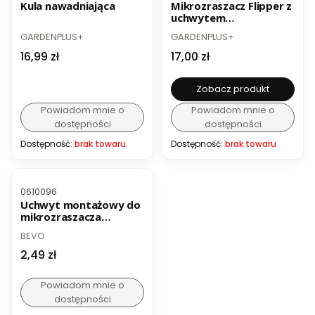
Kula nawadniająca
Mikrozraszacz Flipper z
uchwytem
montażowym i wężem
PRODUCENT
PRODUCENT
GARDENPLUS+
GARDENPLUS+
Cena
Cena
16,99 zł
17,00 zł
Zobacz produkt
Powiadom mnie o
Powiadom mnie o
dostępności
dostępności
Dostępność:
brak towaru
Dostępność:
brak towaru
BESTSELLER
Kod produktu
0610096
Uchwyt montażowy do
mikrozraszacza
modułowego
PRODUCENT
BEVO
Cena
2,49 zł
Powiadom mnie o
dostępności