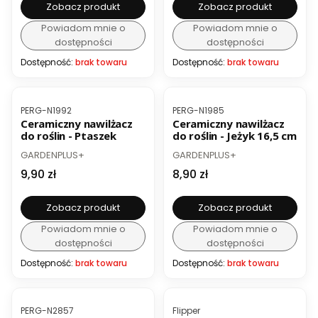
Zobacz produkt
Zobacz produkt
Powiadom mnie o
Powiadom mnie o
dostępności
dostępności
Dostępność:
brak towaru
Dostępność:
brak towaru
Kod produktu
Kod produktu
PERG-N1992
PERG-N1985
Ceramiczny nawilżacz
Ceramiczny nawilżacz
do roślin - Ptaszek
do roślin - Jeżyk 16,5 cm
PRODUCENT
PRODUCENT
GARDENPLUS+
GARDENPLUS+
Cena
Cena
9,90 zł
8,90 zł
Zobacz produkt
Zobacz produkt
Powiadom mnie o
Powiadom mnie o
dostępności
dostępności
Dostępność:
brak towaru
Dostępność:
brak towaru
Kod produktu
Kod produktu
PERG-N2857
Flipper