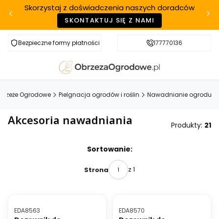
Skorzystaj z doświadczenia naszych doradców
SKONTAKTUJ SIĘ Z NAMI
Bezpieczne formy płatności
Szybka realizacja
177770136
brzeże Ogrodowe
Pielgnacja ogrodów i roślin
Nawadnianie ogrodu
Akcesoria nawadniania
Produkty:
21
Lista produktów
Sortowanie:
z 1
Strona
OKAZJA
BESTSELLER
Kod produktu
Kod produktu
EDA8563
EDA8570