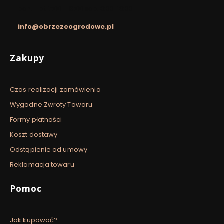
pon. - pt. 7:00 - 16:00 sob. 8:00-13:00
info@obrzezeogrodowe.pl
Linki w stopce
Zakupy
Czas realizacji zamówienia
Wygodne Zwroty Towaru
Formy płatności
Koszt dostawy
Odstąpienie od umowy
Reklamacja towaru
Pomoc
Jak kupować?