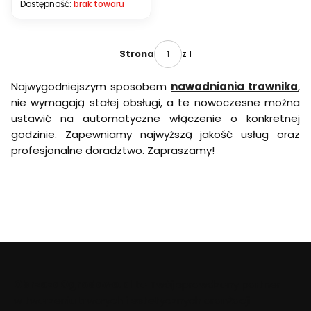
Dostępność:
brak towaru
z 1
Strona
Najwygodniejszym sposobem
nawadniania trawnika
,
nie wymagają stałej obsługi, a te nowoczesne można
ustawić na automatyczne włączenie o konkretnej
godzinie. Zapewniamy najwyższą jakość usług oraz
profesjonalne doradztwo. Zapraszamy!
ObrzezaOgrodowe.pl
to Twój sprawdzony partner
w tworzeniu trwałych i estetycznych aranżacji