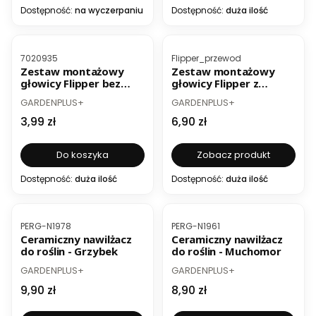
Dostępność:
na wyczerpaniu
Dostępność:
duża ilość
Kod produktu
Kod produktu
7020935
Flipper_przewod
Zestaw montażowy
Zestaw montażowy
głowicy Flipper bez
głowicy Flipper z
węża
wężem PCV
PRODUCENT
PRODUCENT
GARDENPLUS+
GARDENPLUS+
Cena
Cena
3,99 zł
6,90 zł
Do koszyka
Zobacz produkt
Dostępność:
duża ilość
Dostępność:
duża ilość
Kod produktu
Kod produktu
PERG-N1978
PERG-N1961
Ceramiczny nawilżacz
Ceramiczny nawilżacz
do roślin - Grzybek
do roślin - Muchomor
PRODUCENT
PRODUCENT
GARDENPLUS+
GARDENPLUS+
Cena
Cena
9,90 zł
8,90 zł