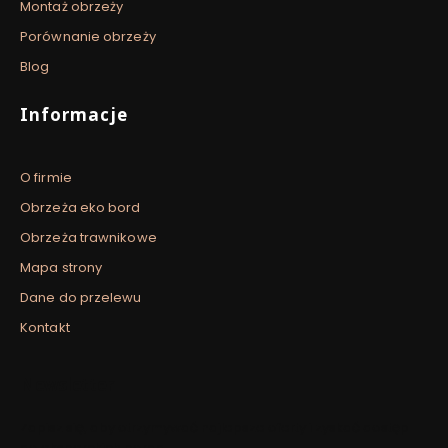
Montaż obrzeży
Porównanie obrzeży
Blog
Informacje
O firmie
Obrzeża eko bord
Obrzeża trawnikowe
Mapa strony
Dane do przelewu
Kontakt
Newsletter
Zapisz się, aby otrzymywać najlepsze oferty i zyskać dostęp
do eksperckich porad.