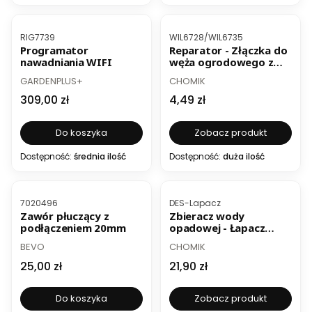
Kod produktu
Kod produktu
RIG7739
WIL6728/WIL6735
Programator
Reparator - Złączka do
nawadniania WIFI
węża ogrodowego z
osłonką
PRODUCENT
PRODUCENT
GARDENPLUS+
CHOMIK
Cena
Cena
309,00 zł
4,49 zł
Do koszyka
Zobacz produkt
Dostępność:
średnia ilość
Dostępność:
duża ilość
Kod produktu
Kod produktu
7020496
DES-Lapacz
Zawór płuczący z
Zbieracz wody
podłączeniem 20mm
opadowej - Łapacz
deszczówki
PRODUCENT
PRODUCENT
BEVO
CHOMIK
Cena
Cena
25,00 zł
21,90 zł
Do koszyka
Zobacz produkt