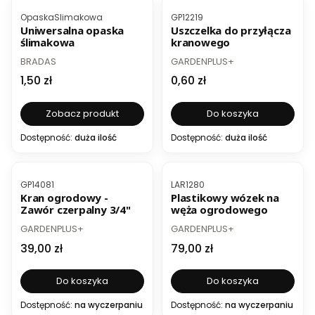
Kod produktu
Kod produktu
OpaskaSlimakowa
GP12219
Uniwersalna opaska
Uszczelka do przyłącza
ślimakowa
kranowego
PRODUCENT
PRODUCENT
BRADAS
GARDENPLUS+
Cena
Cena
1,50 zł
0,60 zł
Zobacz produkt
Do koszyka
Dostępność:
duża ilość
Dostępność:
duża ilość
Kod produktu
Kod produktu
GP14081
LAR1280
Kran ogrodowy -
Plastikowy wózek na
Zawór czerpalny 3/4"
węża ogrodowego
PRODUCENT
PRODUCENT
GARDENPLUS+
GARDENPLUS+
Cena
Cena
39,00 zł
79,00 zł
Do koszyka
Do koszyka
Dostępność:
na wyczerpaniu
Dostępność:
na wyczerpaniu