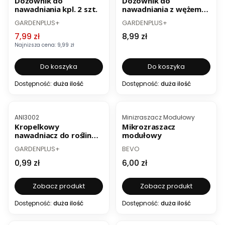
Dozownik do
Dozownik do
nawadniania kpl. 2 szt.
nawadniania z wężem
kpl. 2 szt.
PRODUCENT
PRODUCENT
GARDENPLUS+
GARDENPLUS+
Cena promocyjna
Cena
7,99 zł
8,99 zł
Najniższa cena:
9,99 zł
Do koszyka
Do koszyka
Dostępność:
duża ilość
Dostępność:
duża ilość
BESTSELLER
Kod produktu
Kod produktu
ANI3002
Minizraszacz Modułowy
Kropelkowy
Mikrozraszacz
nawadniacz do roślin
modułowy
doniczkowych
PRODUCENT
PRODUCENT
GARDENPLUS+
BEVO
Cena
Cena
0,99 zł
6,00 zł
Zobacz produkt
Zobacz produkt
Dostępność:
duża ilość
Dostępność:
duża ilość